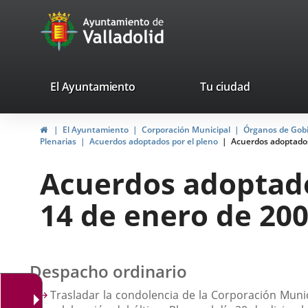
Portal
Jump to content
avaTop
Web
del
Ayuntamiento
valladolid.es
El Ayuntamiento
Tu ciudad
de
Home
El Ayuntamiento
Corporación Municipal
Órganos de Gob
Valladolid
Plenarias
Acuerdos adoptados por el pleno
Acuerdos adoptados 
Acuerdos adoptados
14 de enero de 20
Despacho ordinario
Trasladar la condolencia de la Corporación Muni