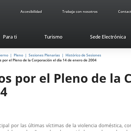
Accesibilidad
Trabaja con nosotros
Contac
This
Li
Para ti
Turismo
Sede Electrónica
link
to
will
ex
ierno
Pleno
Sesiones Plenarias
open
Histórico de Sesiones
ap
por el Pleno de la Corporación el día 14 de enero de 2004
in
a
 por el Pleno de la C
pop-
up
04
window.
cipal por las últimas víctimas de la violencia doméstica, 