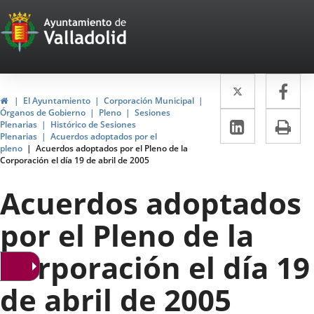
Portal
Jump to content
Web
del
Twitter
Enlace
Fa
Enl
Ayuntamiento
Home
El Ayuntamiento
Corporación Municipal
a
a
Órganos de Gobierno
Pleno
Sesiones
de
Linkedin
Enlace
Pri
Plenarias
Histórico de Sesiones
una
un
Plenarias
Acuerdos adoptados por el
a
Valladolid
pleno
Acuerdos adoptados por el Pleno de la
aplicació
apl
Corporación el día 19 de abril de 2005
una
externa.
ext
aplicaci
Acuerdos adoptados
externa.
por el Pleno de la
Corporación el día 19
de abril de 2005