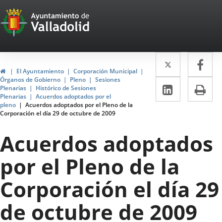
Portal
Jump to content
Web
del
Twitter
Enlace
Fa
Enl
Ayuntamiento
Home
El Ayuntamiento
Corporación Municipal
a
a
Órganos de Gobierno
Pleno
Sesiones
de
Linkedin
Enlace
Pri
Plenarias
Histórico de Sesiones
una
un
Plenarias
Acuerdos adoptados por el
a
Valladolid
pleno
Acuerdos adoptados por el Pleno de la
aplicació
apl
Corporación el día 29 de octubre de 2009
una
externa.
ext
aplicaci
Acuerdos adoptados
externa.
por el Pleno de la
Corporación el día 29
de octubre de 2009