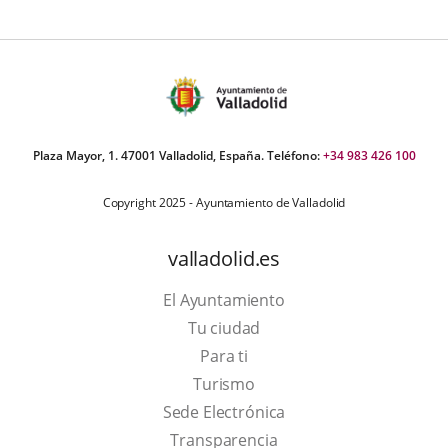
Plaza Mayor, 1. 47001 Valladolid, España. Teléfono:
+34 983 426 100
Copyright 2025 - Ayuntamiento de Valladolid
valladolid.es
El Ayuntamiento
Tu ciudad
Para ti
This
Turismo
link
Link
Sede Electrónica
will
to
Transparencia