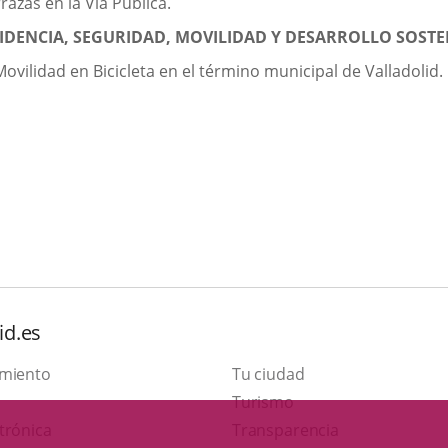
azas en la Vía Pública.
IDENCIA, SEGURIDAD, MOVILIDAD Y DESARROLLO SOSTE
vilidad en Bicicleta en el término municipal de Valladolid.
id.es
amiento
Tu ciudad
This
Turismo
Link
link
trónica
Transparencia