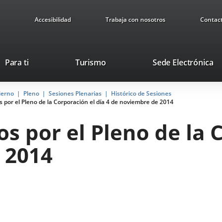
Accesibilidad
Trabaja con nosotros
Contac
This
Li
Para ti
Turismo
Sede Electrónica
link
to
will
ex
ierno
Pleno
Sesiones Plenarias
open
Histórico de Sesiones
ap
por el Pleno de la Corporación el día 4 de noviembre de 2014
in
a
 por el Pleno de la C
pop-
up
 2014
window.