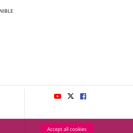
NIBLE
avaHeaderSocial
LINK
LINK
LINK
TO
TO
TO
EXTERNAL
EXTERNAL
EXTERNAL
APPLICATION.
APPLICATION.
APPLICATION.
Accept all cookies