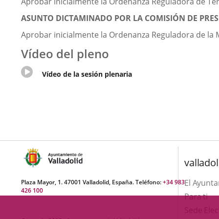
Aprobar inicialmente la Ordenanza Reguladora de Terr
ASUNTO DICTAMINADO POR LA COMISIÓN DE PRES
Aprobar inicialmente la Ordenanza Reguladora de la Mo
Vídeo del pleno
Enlace
Vídeo de la sesión plenaria
a
una
aplicación
externa.
valladol
El Ayunt
Plaza Mayor, 1. 47001 Valladolid, España. Teléfono:
+34 983
426 100
Para ti
Sede Elec