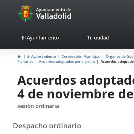
Portal
Jump to content
avaTop
Web
del
Ayuntamiento
valladolid.es
El Ayuntamiento
Tu ciudad
de
Home
El Ayuntamiento
Corporación Municipal
Órganos de Gob
Valladolid
Plenarias
Acuerdos adoptados por el pleno
Acuerdos adoptados 
Acuerdos adoptados
4 de noviembre de
sesión ordinaria
Despacho ordinario