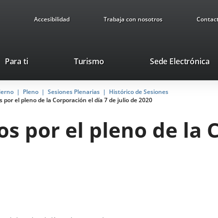
Accesibilidad
Trabaja con nosotros
Contac
This
Li
Para ti
Turismo
Sede Electrónica
link
to
will
ex
ierno
Pleno
Sesiones Plenarias
open
Histórico de Sesiones
ap
por el pleno de la Corporación el día 7 de julio de 2020
in
a
 por el pleno de la C
pop-
up
window.