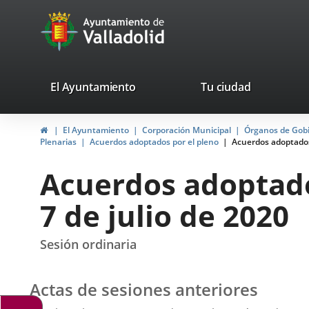
Portal
Jump to content
avaTop
Web
del
Ayuntamiento
valladolid.es
El Ayuntamiento
Tu ciudad
de
Home
El Ayuntamiento
Corporación Municipal
Órganos de Gob
Valladolid
Plenarias
Acuerdos adoptados por el pleno
Acuerdos adoptados 
Acuerdos adoptados
7 de julio de 2020
Sesión ordinaria
Actas de sesiones anteriores