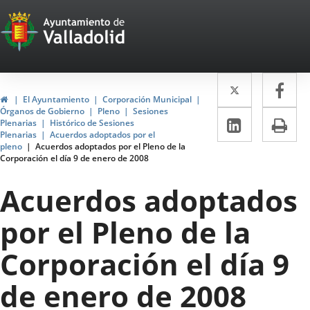
Portal
Jump to content
Web
del
Twitter
Enlace
Fa
Enl
Ayuntamiento
Home
El Ayuntamiento
Corporación Municipal
a
a
Órganos de Gobierno
Pleno
Sesiones
de
Linkedin
Enlace
Pri
Plenarias
Histórico de Sesiones
una
un
Plenarias
Acuerdos adoptados por el
a
Valladolid
pleno
Acuerdos adoptados por el Pleno de la
aplicació
apl
Corporación el día 9 de enero de 2008
una
externa.
ext
aplicaci
Acuerdos adoptados
externa.
por el Pleno de la
Corporación el día 9
de enero de 2008