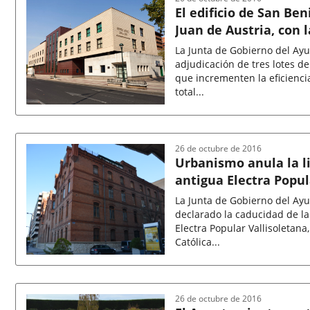
El edificio de San Ben
Juan de Austria, con 
La Junta de Gobierno del Ayu
adjudicación de tres lotes d
que incrementen la eficiencia
total...
Fecha
de
la
noticia
26 de octubre de 2016
Urbanismo anula la li
antigua Electra Popul
La Junta de Gobierno del Ayu
declarado la caducidad de la 
Electra Popular Vallisoletana,
Católica...
Fecha
de
la
noticia
26 de octubre de 2016