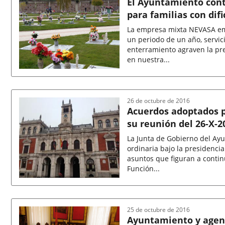
El Ayuntamiento conti
para familias con dif
La empresa mixta NEVASA emp
un periodo de un año, servici
enterramiento agraven la pr
en nuestra...
Fecha
de
la
noticia
26 de octubre de 2016
Acuerdos adoptados p
su reunión del 26-X-2
La Junta de Gobierno del Ay
ordinaria bajo la presidenci
asuntos que figuran a contin
Función...
Fecha
de
la
noticia
25 de octubre de 2016
Ayuntamiento y agent