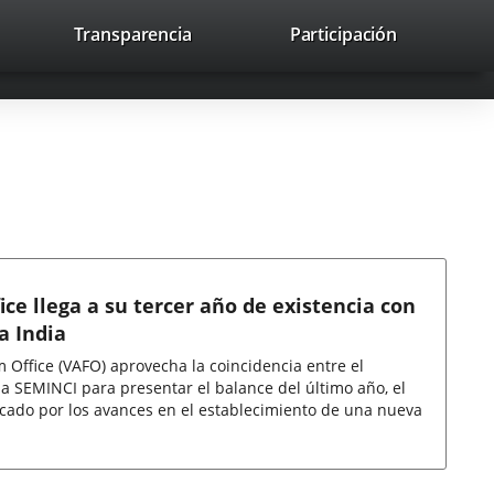
nk
Transparencia
Participación
avaHeaderSocial
Link
Link
Link
Search
to
Search
to
to
to
ernal
external
external
external
lication.
application.
application.
application.
ice llega a su tercer año de existencia con
a India
m Office (VAFO) aprovecha la coincidencia entre el
la SEMINCI para presentar el balance del último año, el
rcado por los avances en el establecimiento de una nueva