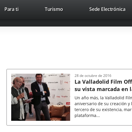
This
Li
Para ti
Turismo
Sede Electrónica
Accesibilidad
Trabaja con nosotros
Contac
link
to
will
ext
open
app
in
a
pop-
up
window.
28 de octubre de 2016
La Valladolid Film Off
su vista marcada en l
Un año más, la Valladolid Fil
aniversario de su creación y 
tercero de su existencia, ma
plataforma...
Fecha
de