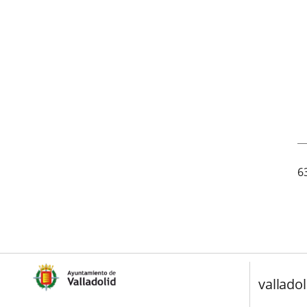
6
valladol