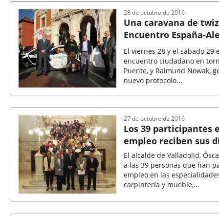
la
noticia
28 de octubre de 2016
Una caravana de twizy
Encuentro España-Ale
El viernes 28 y el sábado 29 
encuentro ciudadano en torno
Puente, y Raimund Nowak, ge
nuevo protocolo...
Fecha
de
la
27 de octubre de 2016
noticia
Los 39 participantes
empleo reciben sus d
El alcalde de Valladolid, Ós
a las 39 personas que han p
empleo en las especialidades
carpintería y mueble,...
Fecha
de
la