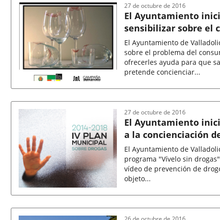
noticia
27 de octubre de 2016
El Ayuntamiento inic
sensibilizar sobre el
El Ayuntamiento de Valladol
sobre el problema del consum
ofrecerles ayuda para que sa
pretende concienciar...
Fecha
de
la
noticia
27 de octubre de 2016
El Ayuntamiento inici
a la concienciación d
El Ayuntamiento de Valladolid,
programa "Vívelo sin drogas"
vídeo de prevención de drogo
objeto...
Fecha
de
la
noticia
26 de octubre de 2016