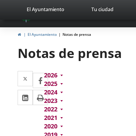
Portal
Jump to content
valladolid.es
El Ayuntamiento
Tu ciudad
avaTop
Web
del
Home
El Ayuntamiento
Notas de prensa
Ayuntamiento
Notas de prensa
de
Valladolid
Twitter
Enlace
2026
Facebook
Enlace
2025
a
a
2024
Linkedin
Enlace
Print
una
una
2023
a
aplicación
aplicación
2022
una
externa.
2021
externa.
aplicación
2020
2019