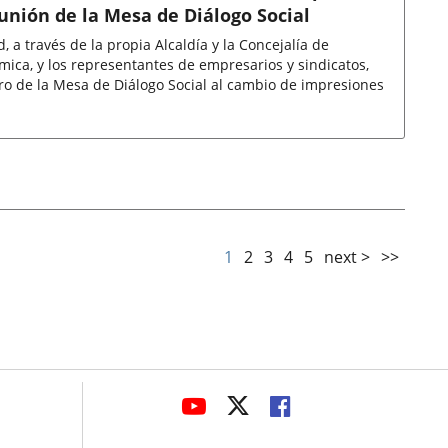
unión de la Mesa de Diálogo Social
, a través de la propia Alcaldía y la Concejalía de
ica, y los representantes de empresarios y sindicatos,
ro de la Mesa de Diálogo Social al cambio de impresiones
1
2
3
4
5
next >
>>
avaHeaderSocial
LINK
LINK
LINK
TO
TO
TO