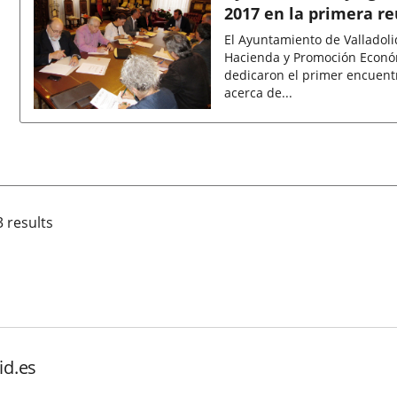
2017 en la primera re
El Ayuntamiento de Valladolid
Hacienda y Promoción Económ
dedicaron el primer encuent
acerca de...
Fecha
de
la
noticia
3 results
id.es