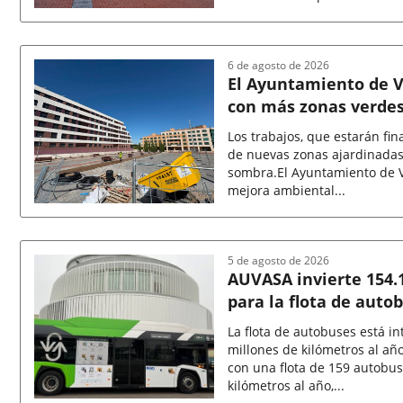
Fecha
de
la
6 de agosto de 2026
noticia
El Ayuntamiento de Va
con más zonas verdes
de sombra
Los trabajos, que estarán fi
de nuevas zonas ajardinadas 
sombra.El Ayuntamiento de V
mejora ambiental...
Fecha
de
la
5 de agosto de 2026
noticia
AUVASA invierte 154.1
para la flota de auto
La flota de autobuses está i
millones de kilómetros al añ
con una flota de 159 autobus
kilómetros al año,...