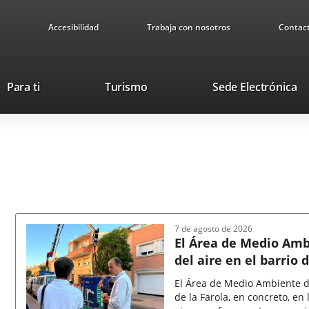
Accesibilidad
Trabaja con nosotros
Contac
This
Li
Para ti
Turismo
Sede Electrónica
link
to
will
ex
open
ap
in
a
pop-
up
window.
7 de agosto de 2026
El Área de Medio Ambi
del aire en el barrio 
diferentes contamina
El Área de Medio Ambiente de
de la Farola, en concreto, en 