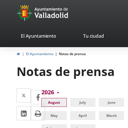
Portal
Jump to content
avaTop
Web
del
Ayuntamiento
valladolid.es
El Ayuntamiento
Tu ciudad
de
Home
El Ayuntamiento
Notas de prensa
Valladolid
Notas de prensa
Twitter
Enlace
2026
Facebook
Enlace
a
a
August
July
June
Linkedin
Enlace
Print
una
una
May
April
March
a
aplicación
aplicación