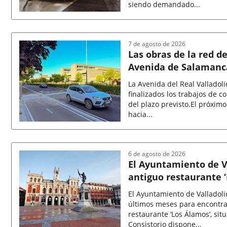
siendo demandado...
Fecha
de
la
7 de agosto de 2026
noticia
Las obras de la red de
Avenida de Salamanca
desde hoy
La Avenida del Real Valladoli
finalizados los trabajos de c
del plazo previsto.El próxim
hacia...
Fecha
de
la
6 de agosto de 2026
noticia
El Ayuntamiento de V
antiguo restaurante ‘
permitirá reutilizar e
El Ayuntamiento de Valladoli
últimos meses para encontra
restaurante ‘Los Álamos’, sit
Consistorio dispone...