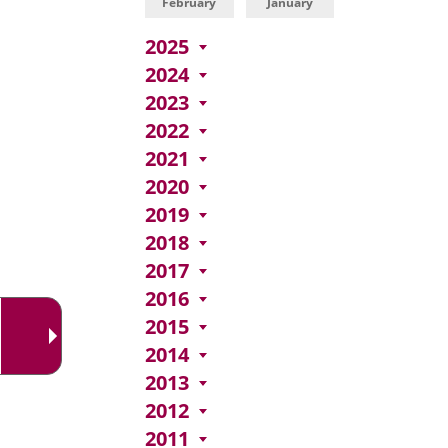
una
February
January
externa.
externa.
aplicación
2025
externa.
2024
2023
2022
2021
2020
2019
2018
2017
2016
2015
2014
2013
2012
2011