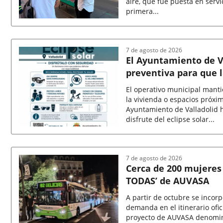
aire, que fue puesta en servic
primera...
Fecha
de
la
7 de agosto de 2026
noticia
El Ayuntamiento de V
preventiva para que l
con todas las garantí
El operativo municipal mant
la vivienda o espacios próxi
Ayuntamiento de Valladolid 
disfrute del eclipse solar...
Fecha
de
la
7 de agosto de 2026
noticia
Cerca de 200 mujeres
TODAS’ de AUVASA
A partir de octubre se incorp
demanda en el itinerario ofici
proyecto de AUVASA denomin