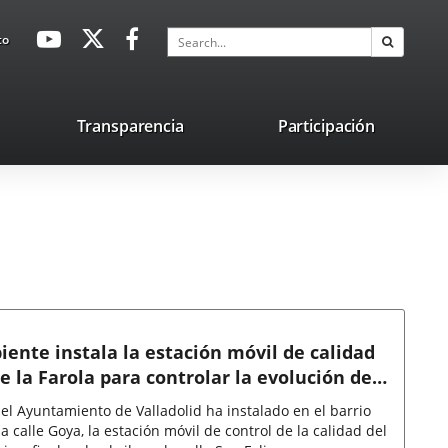
avaHeaderSocial
Link
Link
Link
Search
to
Search
to
to
to
external
external
external
application.
application.
application.
nk
Transparencia
Participación
ternal
plication.
ente instala la estación móvil de calidad
de la Farola para controlar la evolución de
ntes en ese entorno
l Ayuntamiento de Valladolid ha instalado en el barrio
la calle Goya, la estación móvil de control de la calidad del