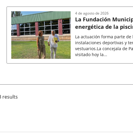
de
la
4 de agosto de 2026
noticia
La Fundación Municip
energética de la pisc
cercana a los 58.000 
La actuación forma parte de 
instalaciones deportivas y te
vestuarios.La concejala de P
visitado hoy la...
Fecha
de
la
noticia
3 results