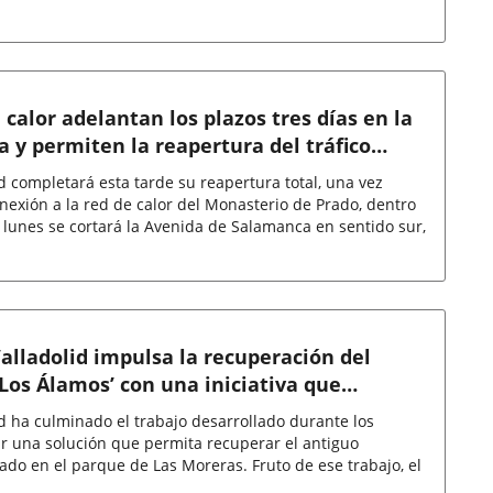
 calor adelantan los plazos tres días en la
 y permiten la reapertura del tráfico
d completará esta tarde su reapertura total, una vez
onexión a la red de calor del Monasterio de Prado, dentro
o lunes se cortará la Avenida de Salamanca en sentido sur,
alladolid impulsa la recuperación del
Los Álamos’ con una iniciativa que
l edificio y revitalizar Las Moreras
d ha culminado el trabajo desarrollado durante los
r una solución que permita recuperar el antiguo
uado en el parque de Las Moreras. Fruto de ese trabajo, el