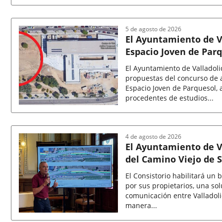
Fecha
de
la
5 de agosto de 2026
noticia
El Ayuntamiento de Va
Espacio Joven de Parq
de anteproyectos
El Ayuntamiento de Valladoli
propuestas del concurso de 
Espacio Joven de Parquesol, 
procedentes de estudios...
Fecha
de
la
4 de agosto de 2026
noticia
El Ayuntamiento de Va
del Camino Viejo de 
permitirá mantener el
El Consistorio habilitará un
por sus propietarios, una sol
comunicación entre Valladoli
manera...
Fecha