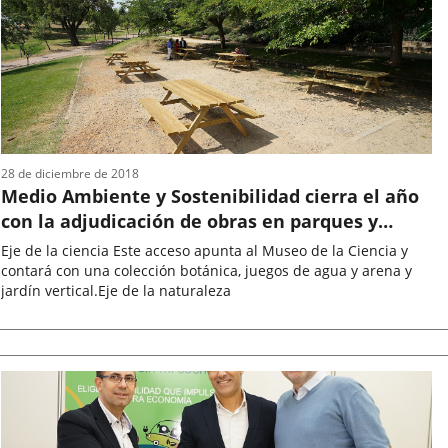
noticia
28 de diciembre de 2018
Medio Ambiente y Sostenibilidad cierra el año
con la adjudicación de obras en parques y
jardines y diferentes actuaciones del servicio de
Eje de la ciencia Este acceso apunta al Museo de la Ciencia y
limpieza
contará con una colección botánica, juegos de agua y arena y
jardín vertical.Eje de la naturaleza
Fecha
de
la
noticia