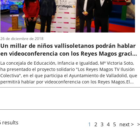
26 de diciembre de 2018
Un millar de niños vallisoletanos podrán hablar
en videoconferencia con los Reyes Magos gracias
a un proyecto solidario
La concejala de Educación, Infancia e Igualdad, Mª Victoria Soto,
ha presentado el proyecto solidario "Los Reyes Magos TV Ilusión
Colectiva", en el que participa el Ayuntamiento de Valladolid, que
permitirá hablar por videoconferencia con los Reyes Magos.El...
Fecha
de
la
noticia
 results
1
2
3
4
5
next >
>