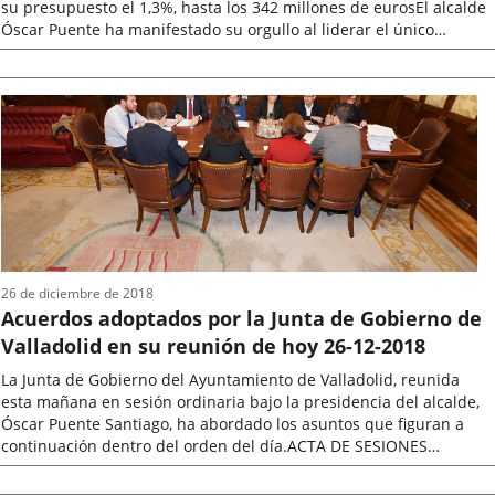
su presupuesto el 1,3%, hasta los 342 millones de eurosEl alcalde
y a la mejora de los servicios públicos
Óscar Puente ha manifestado su orgullo al liderar el único
municipales
Ayuntamiento...
Fecha
de
la
noticia
26 de diciembre de 2018
Acuerdos adoptados por la Junta de Gobierno de
Valladolid en su reunión de hoy 26-12-2018
La Junta de Gobierno del Ayuntamiento de Valladolid, reunida
esta mañana en sesión ordinaria bajo la presidencia del alcalde,
Óscar Puente Santiago, ha abordado los asuntos que figuran a
continuación dentro del orden del día.ACTA DE SESIONES
ANTERIORES. - ...
Fecha
de