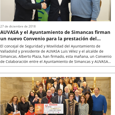
27 de diciembre de 2018
AUVASA y el Ayuntamiento de Simancas firman
un nuevo Convenio para la prestación del
servicio de transporte público colectivo
El concejal de Seguridad y Movilidad del Ayuntamiento de
Valladolid y presidente de AUVASA Luis Vélez y el alcalde de
Simancas, Alberto Plaza, han firmado, esta mañana, un Convenio
de Colaboración entre el Ayuntamiento de Simancas y AUVASA
sobre prestación...
Fecha
de
la
noticia