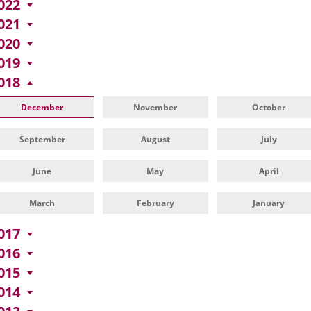
022
021
020
019
018
December
November
October
September
August
July
June
May
April
March
February
January
017
016
015
014