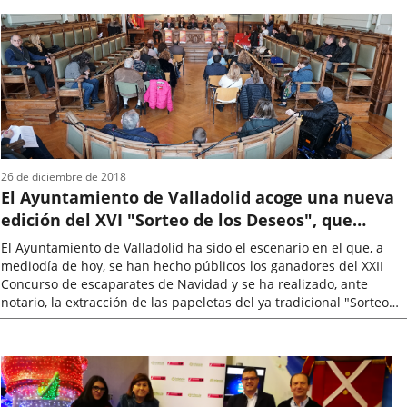
la
noticia
26 de diciembre de 2018
El Ayuntamiento de Valladolid acoge una nueva
edición del XVI "Sorteo de los Deseos", que
reparte 20.000 euros entre los clientes del
El Ayuntamiento de Valladolid ha sido el escenario en el que, a
pequeño comercio vallisoletano
mediodía de hoy, se han hecho públicos los ganadores del XXII
Concurso de escaparates de Navidad y se ha realizado, ante
notario, la extracción de las papeletas del ya tradicional "Sorteo
de los...
Fecha
de
la
noticia