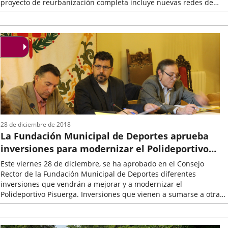
proyecto de reurbanización completa incluye nuevas redes de
abastecimiento...
Fecha
de
la
noticia
28 de diciembre de 2018
La Fundación Municipal de Deportes aprueba
inversiones para modernizar el Polideportivo
Pisuerga
Este viernes 28 de diciembre, se ha aprobado en el Consejo
Rector de la Fundación Municipal de Deportes diferentes
inversiones que vendrán a mejorar y a modernizar el
Polideportivo Pisuerga. Inversiones que vienen a sumarse a otras
que ya se están acometiendo,...
Fecha
de
la