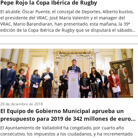
Pepe Rojo la Copa Ibérica de Rugby
El alcalde, Óscar Puente, el concejal de Deportes, Alberto bustos,
el presidente del VRAC, José María Valentín y el manager del
VRAC, Mario Barandiaran, han presentado, esta mañana, la 39ª
edición de la Copa Ibérica de Rugby que se disputará el sábado
29 de...
Fecha
de
la
noticia
26 de diciembre de 2018
El Equipo de Gobierno Municipal aprueba un
presupuesto para 2019 de 342 millones de euros,
orientado a la promoción de las políticas
El Ayuntamiento de Valladolid ha congelado, por cuarto año
sociales, la consolidación de políticas del empleo
consecutivo, los impuestos a los ciudadanos, y ha incrementado