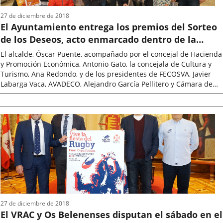
27 de diciembre de 2018
El Ayuntamiento entrega los premios del Sorteo
de los Deseos, acto enmarcado dentro de la
Campaña Navideña de Promoción del Comercio
El alcalde, Óscar Puente, acompañado por el concejal de Hacienda
y Promoción Económica, Antonio Gato, la concejala de Cultura y
Turismo, Ana Redondo, y de los presidentes de FECOSVA, Javier
Labarga Vaca, AVADECO, Alejandro García Pellitero y Cámara de
Comercio,...
Fecha
de
la
noticia
27 de diciembre de 2018
El VRAC y Os Belenenses disputan el sábado en el