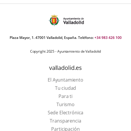
Plaza Mayor, 1. 47001 Valladolid, España. Teléfono:
+34 983 426 100
Copyright 2025 - Ayuntamiento de Valladolid
valladolid.es
El Ayuntamiento
Tu ciudad
Para ti
This
Turismo
link
Link
Sede Electrónica
will
to
Transparencia
open
external
Participación