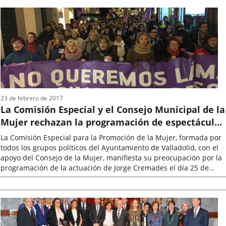
la
noticia
23 de febrero de 2017
La Comisión Especial y el Consejo Municipal de la
Mujer rechazan la programación de espectáculos
que atentan contra la igualdad
La Comisión Especial para la Promoción de la Mujer, formada por
todos los grupos políticos del Ayuntamiento de Valladolid, con el
apoyo del Consejo de la Mujer, manifiesta su preocupación por la
programación de la actuación de Jorge Cremades el día 25 de
febrero...
Fecha
de
la
noticia