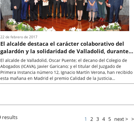
22 de febrero de 2017
El alcalde destaca el carácter colaborativo del
galardón y la solidaridad de Valladolid, durante
la entrega del Premio Calidad de la Justicia
El alcalde de Valladolid, Oscar Puente; el decano del Colegio de
Abogados (ICAVA), Javier Garicano; y el titular del Juzgado de
Primera Instancia número 12, Ignacio Martín Verona, han recibido
esta mañana en Madrid el premio Calidad de la Justicia
concedido...
Fecha
de
la
noticia
 results
1
2
3
4
5
next >
>