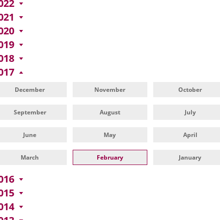
022
021
020
019
018
017
December
November
October
September
August
July
June
May
April
March
February
January
016
015
014