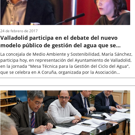
24 de febrero de 2017
Valladolid participa en el debate del nuevo
modelo público de gestión del agua que se
celebra en A Coruña
La concejala de Medio Ambiente y Sostenibilidad, María Sánchez,
participa hoy, en representación del Ayuntamiento de Valladolid,
en la jornada "Mesa Técnica para la Gestión del Ciclo del Agua",
que se celebra en A Coruña, organizada por la Asociación
Española...
Fecha
de
la
noticia