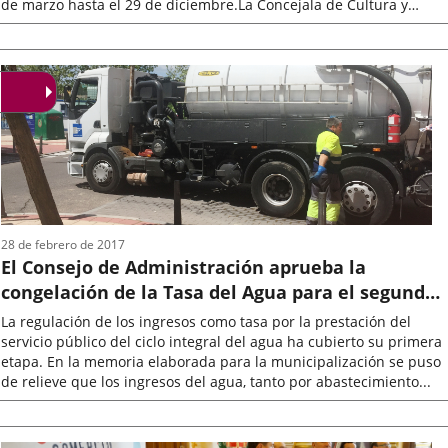
de marzo hasta el 29 de diciembre.La Concejala de Cultura y
Turismo,...
Fecha
de
la
noticia
28 de febrero de 2017
El Consejo de Administración aprueba la
congelación de la Tasa del Agua para el segundo
semestre de 2017
La regulación de los ingresos como tasa por la prestación del
servicio público del ciclo integral del agua ha cubierto su primera
etapa. En la memoria elaborada para la municipalización se puso
de relieve que los ingresos del agua, tanto por abastecimiento...
Fecha
de
la