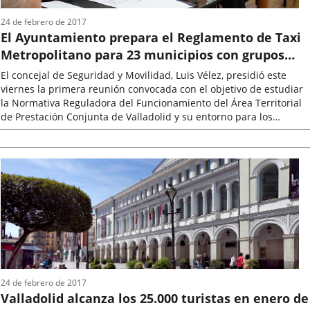
24 de febrero de 2017
El Ayuntamiento prepara el Reglamento de Taxi
Metropolitano para 23 municipios con grupos
políticos y asociaciones de taxistas
El concejal de Seguridad y Movilidad, Luis Vélez, presidió este
viernes la primera reunión convocada con el objetivo de estudiar
la Normativa Reguladora del Funcionamiento del Área Territorial
de Prestación Conjunta de Valladolid y su entorno para los
servicios...
Fecha
de
la
noticia
24 de febrero de 2017
Valladolid alcanza los 25.000 turistas en enero de