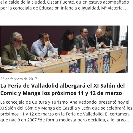
el alcalde de la ciudad, Óscar Puente, quien estuvo acompañado
por la concejala de Educación Infancia e Igualdad, Mª Victoria
Soto,...
Fecha
de
la
noticia
23 de febrero de 2017
La Feria de Valladolid albergará el XI Salón del
Comic y Manga los próximos 11 y 12 de marzo
La concejala de Cultura y Turismo, Ana Redondo, presentó hoy el
XI Salón del Cómic y Manga de Castilla y León que se celebrará los
próximos 11 y 12 de marzo en la Feria de Valladolid. El certamen,
que nació en 2007 "de forma modesta pero decidida, a lo largo...
Fecha
de