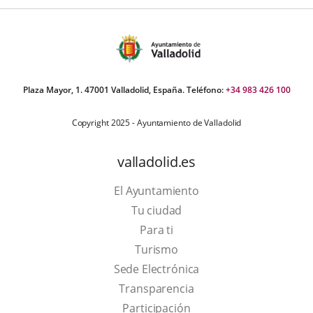
Plaza Mayor, 1. 47001 Valladolid, España. Teléfono:
+34 983 426 100
Copyright 2025 - Ayuntamiento de Valladolid
valladolid.es
El Ayuntamiento
Tu ciudad
Para ti
This
Turismo
link
Link
Sede Electrónica
will
to
Transparencia
open
external
Participación