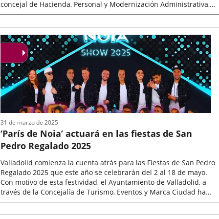
concejal de Hacienda, Personal y Modernización Administrativa,
Francisco Blanco,...
Fecha
de
la
noticia
31 de marzo de 2025
‘París de Noia’ actuará en las fiestas de San
Pedro Regalado 2025
Valladolid comienza la cuenta atrás para las Fiestas de San Pedro
Regalado 2025 que este año se celebrarán del 2 al 18 de mayo.
Con motivo de esta festividad, el Ayuntamiento de Valladolid, a
través de la Concejalía de Turismo, Eventos y Marca Ciudad ha
organizado...
Fecha
de