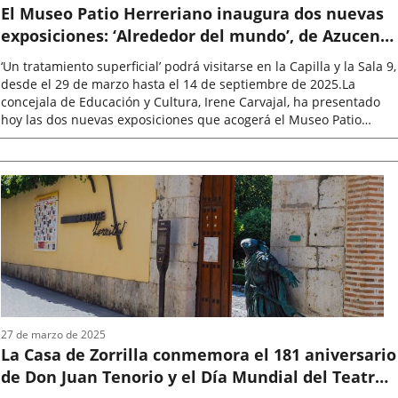
El Museo Patio Herreriano inaugura dos nuevas
exposiciones: ‘Alrededor del mundo’, de Azucena
Vieites, y ‘Un tratamiento superficial’, de Juan
‘Un tratamiento superficial’ podrá visitarse en la Capilla y la Sala 9,
López
desde el 29 de marzo hasta el 14 de septiembre de 2025.La
concejala de Educación y Cultura, Irene Carvajal, ha presentado
hoy las dos nuevas exposiciones que acogerá el Museo Patio
Herreriano,...
Fecha
de
la
noticia
27 de marzo de 2025
La Casa de Zorrilla conmemora el 181 aniversario
de Don Juan Tenorio y el Día Mundial del Teatro