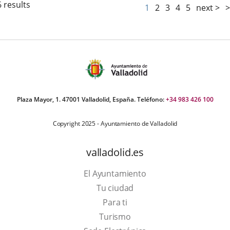
 results
1
2
3
4
5
next >
>
Plaza Mayor, 1. 47001 Valladolid, España. Teléfono:
+34 983 426 100
Copyright 2025 - Ayuntamiento de Valladolid
valladolid.es
El Ayuntamiento
Tu ciudad
Para ti
This
Turismo