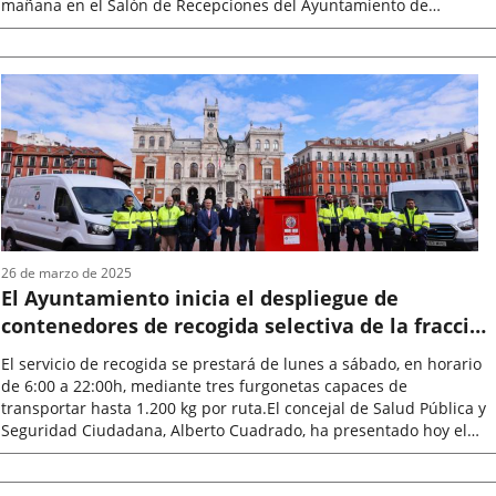
mañana en el Salón de Recepciones del Ayuntamiento de
Valladolid...
Fecha
de
la
noticia
26 de marzo de 2025
El Ayuntamiento inicia el despliegue de
contenedores de recogida selectiva de la fracción
textil en la ciudad de Valladolid
El servicio de recogida se prestará de lunes a sábado, en horario
de 6:00 a 22:00h, mediante tres furgonetas capaces de
transportar hasta 1.200 kg por ruta.El concejal de Salud Pública y
Seguridad Ciudadana, Alberto Cuadrado, ha presentado hoy el
nuevo servicio...
Fecha
de