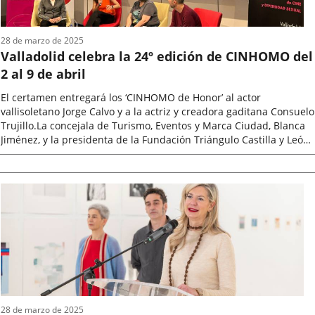
28 de marzo de 2025
Valladolid celebra la 24º edición de CINHOMO del
2 al 9 de abril
El certamen entregará los ‘CINHOMO de Honor’ al actor
vallisoletano Jorge Calvo y a la actriz y creadora gaditana Consuelo
Trujillo.La concejala de Turismo, Eventos y Marca Ciudad, Blanca
Jiménez, y la presidenta de la Fundación Triángulo Castilla y León,
Yolanda...
Fecha
de
la
noticia
28 de marzo de 2025