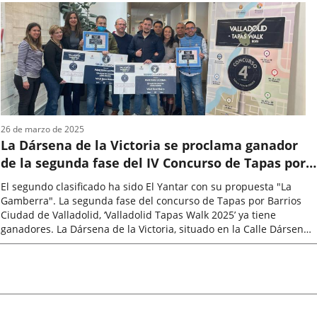
la
noticia
26 de marzo de 2025
La Dársena de la Victoria se proclama ganador
de la segunda fase del IV Concurso de Tapas por
Barrios Ciudad de Valladolid
El segundo clasificado ha sido El Yantar con su propuesta "La
Gamberra". La segunda fase del concurso de Tapas por Barrios
Ciudad de Valladolid, ‘Valladolid Tapas Walk 2025’ ya tiene
ganadores. La Dársena de la Victoria, situado en la Calle Dársena
nº2, en...
Fecha
de
la
noticia