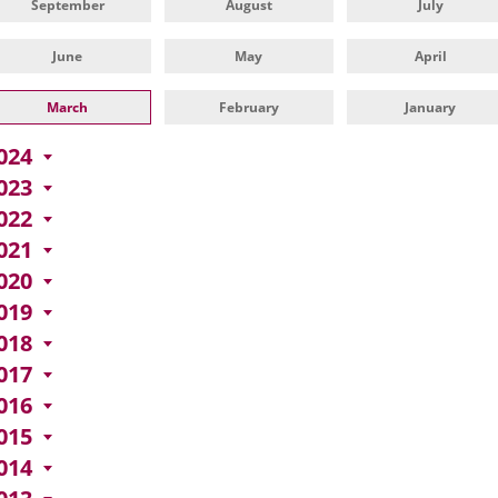
September
August
July
June
May
April
March
February
January
024
023
022
021
020
019
018
017
016
015
014