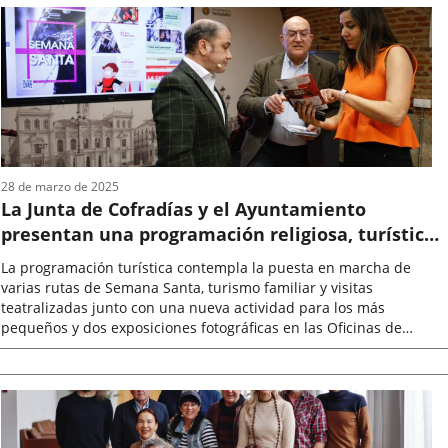
la
noticia
28 de marzo de 2025
La Junta de Cofradías y el Ayuntamiento
presentan una programación religiosa, turística
y familiar para la Semana Santa 2025
La programación turística contempla la puesta en marcha de
varias rutas de Semana Santa, turismo familiar y visitas
teatralizadas junto con una nueva actividad para los más
pequeños y dos exposiciones fotográficas en las Oficinas de
Turismo.El alcalde, Jesús...
Fecha
de
la
noticia