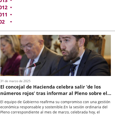
013
012
011
02
31 de marzo de 2025
El concejal de Hacienda celebra salir ‘de los
números rojos’ tras informar al Pleno sobre el
resultado de la liquidación del ejercicio 2024
El equipo de Gobierno reafirma su compromiso con una gestión
económica responsable y sostenible.En la sesión ordinaria del
Pleno correspondiente al mes de marzo, celebrada hoy, el