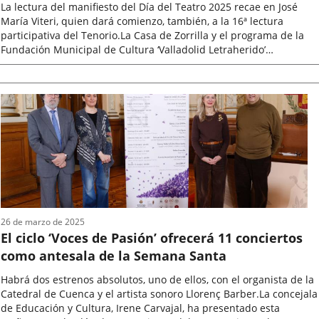
con un programa especial
La lectura del manifiesto del Día del Teatro 2025 recae en José
María Viteri, quien dará comienzo, también, a la 16ª lectura
participativa del Tenorio.La Casa de Zorrilla y el programa de la
Fundación Municipal de Cultura ‘Valladolid Letraherido’
organizan...
Fecha
de
la
noticia
26 de marzo de 2025
El ciclo ‘Voces de Pasión’ ofrecerá 11 conciertos
como antesala de la Semana Santa
Habrá dos estrenos absolutos, uno de ellos, con el organista de la
Catedral de Cuenca y el artista sonoro Llorenç Barber.La concejala
de Educación y Cultura, Irene Carvajal, ha presentado esta