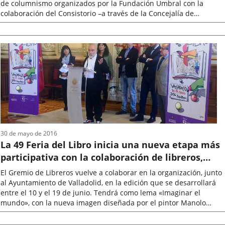
de columnismo organizados por la Fundación Umbral con la
colaboración del Consistorio –a través de la Concejalía de
Educación, Infancia...
Fecha
de
la
noticia
30 de mayo de 2016
La 49 Feria del Libro inicia una nueva etapa más
participativa con la colaboración de libreros,
editores y autores en su regreso a la Plaza Mayor
El Gremio de Libreros vuelve a colaborar en la organización, junto
al Ayuntamiento de Valladolid, en la edición que se desarrollará
entre el 10 y el 19 de junio. Tendrá como lema «Imaginar el
mundo», con la nueva imagen diseñada por el pintor Manolo
Sierra
Fecha
de