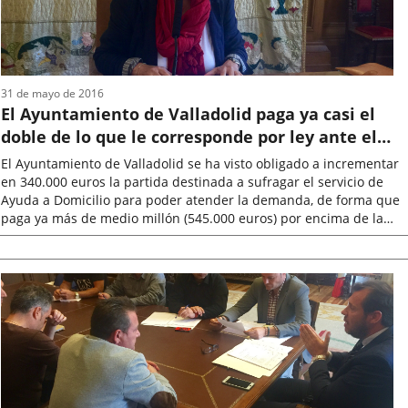
31 de mayo de 2016
El Ayuntamiento de Valladolid paga ya casi el
doble de lo que le corresponde por ley ante el
incremento de demanda del servicio de ayuda a
El Ayuntamiento de Valladolid se ha visto obligado a incrementar
domicilio
en 340.000 euros la partida destinada a sufragar el servicio de
Ayuda a Domicilio para poder atender la demanda, de forma que
paga ya más de medio millón (545.000 euros) por encima de la
cantidad...
Fecha
de
la
noticia