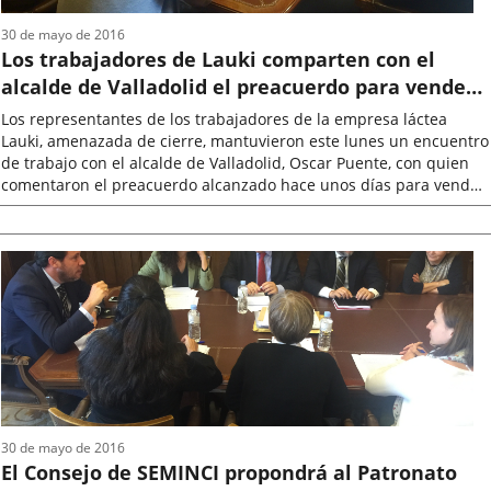
30 de mayo de 2016
Los trabajadores de Lauki comparten con el
alcalde de Valladolid el preacuerdo para vender
la empresa a otra firma
Los representantes de los trabajadores de la empresa láctea
Lauki, amenazada de cierre, mantuvieron este lunes un encuentro
de trabajo con el alcalde de Valladolid, Oscar Puente, con quien
comentaron el preacuerdo alcanzado hace unos días para vender
la empresa...
Fecha
de
la
noticia
30 de mayo de 2016
El Consejo de SEMINCI propondrá al Patronato