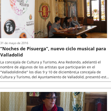
noticia
31 de mayo de 2016
“Noches de Pisuerga”, nuevo ciclo musical para
Valladolid
La concejala de Cultura y Turismo, Ana Redondo, adelantó el
nombre de algunos de los artistas que participarán en el
"Valladolidindie" los días 9 y 10 de diciembreLa concejala de
Cultura y Turismo, del Ayuntamiento de Valladolid, presentó esta
mañana, el ciclo...
Fecha
de
la
noticia