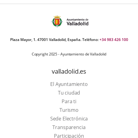
Plaza Mayor, 1. 47001 Valladolid, España. Teléfono:
+34 983 426 100
Copyright 2025 - Ayuntamiento de Valladolid
valladolid.es
El Ayuntamiento
Tu ciudad
Para ti
This
Turismo
link
Link
Sede Electrónica
will
to
Transparencia
open
external
Participación