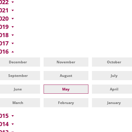
022
021
020
019
018
017
016
December
November
October
September
August
July
June
May
April
March
February
January
015
014