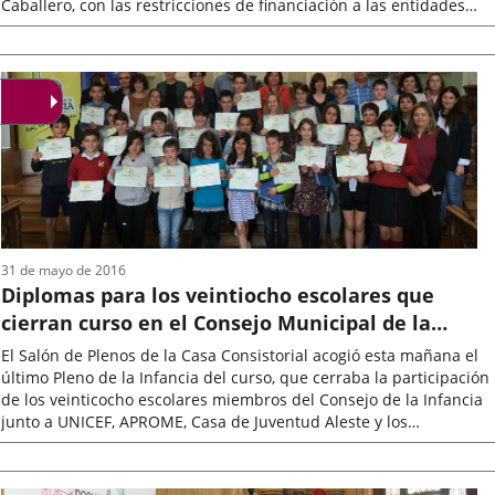
Caballero, con las restricciones de financiación a las entidades
locales...
Fecha
de
la
noticia
31 de mayo de 2016
Diplomas para los veintiocho escolares que
cierran curso en el Consejo Municipal de la
Infancia
El Salón de Plenos de la Casa Consistorial acogió esta mañana el
último Pleno de la Infancia del curso, que cerraba la participación
de los veinticocho escolares miembros del Consejo de la Infancia
junto a UNICEF, APROME, Casa de Juventud Aleste y los
representantes...
Fecha
de
la