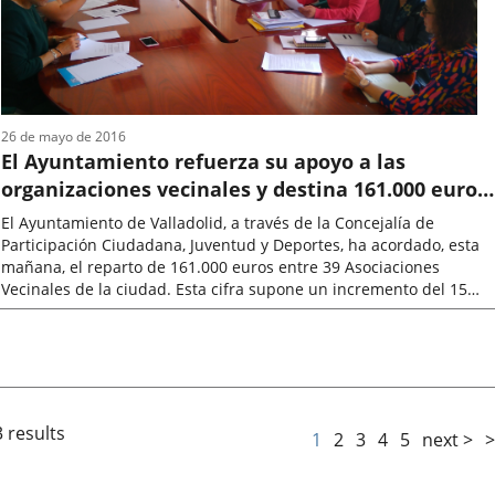
26 de mayo de 2016
El Ayuntamiento refuerza su apoyo a las
organizaciones vecinales y destina 161.000 euros
a sus programas de actividades y a las fiestas de
El Ayuntamiento de Valladolid, a través de la Concejalía de
los barrios
Participación Ciudadana, Juventud y Deportes, ha acordado, esta
mañana, el reparto de 161.000 euros entre 39 Asociaciones
Vecinales de la ciudad. Esta cifra supone un incremento del 15
por ciento con...
Fecha
de
la
noticia
 results
1
2
3
4
5
next >
>