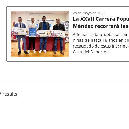
de
la
noticia
25 de mayo de 2023
La XXVII Carrera Popu
Méndez recorrerá las 
Además, esta prueba se comp
niñas de hasta 16 años en ci
recaudado de estas inscripc
Casa del Deporte...
Fecha
de
la
noticia
7 results