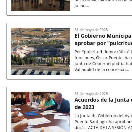
Julián...
Fecha
de
la
noticia
31 de mayo de 2023
El Gobierno Municipa
aprobar por “pulcritu
Valladolid
Por "pulcritud democrática" 
funciones, Óscar Puente, ha 
Junta de Gobierno podría hab
Valladolid de la concesión...
Fecha
de
la
noticia
31 de mayo de 2023
Acuerdos de la Junta
de 2023
La Junta de Gobierno del Ayu
Puente Santiago, ha aprobado
día:1.- ACTA DE LA SESIÓN AN