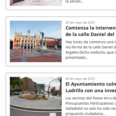
la sesión...
Fecha
de
la
noticia
29 de mayo de 2023
Comienza la intervenc
de la calle Daniel del
Polígono de Argales
Hoy lunes da comienzo una i
vía férrea de la calle Daniel 
Argales.Dicho viaducto, que d
presentado...
Fecha
de
la
noticia
26 de mayo de 2023
El Ayuntamiento culm
Ladrillo con una inve
Los vecinos del Paseo Arco de
Presupuestos Participativos 
Valladolid no solo ha sido re
propuesta ciudadana...