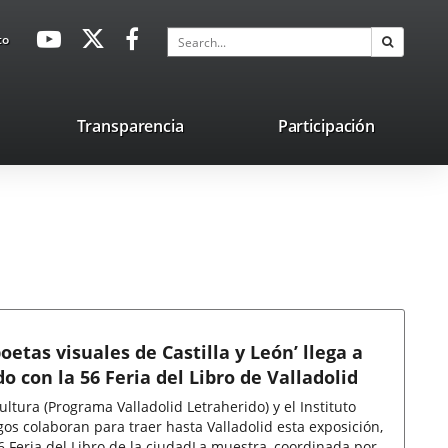
avaHeaderSocial
Link
Link
Link
Search
to
Search
to
to
to
external
external
external
application.
application.
application.
nk
Transparencia
Participación
ternal
plication.
oetas visuales de Castilla y León’ llega a
o con la 56 Feria del Libro de Valladolid
ltura (Programa Valladolid Letraherido) y el Instituto
os colaboran para traer hasta Valladolid esta exposición,
56 Feria del Libro de la ciudadLa muestra, coordinada por