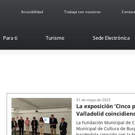
Accesibilidad
Trabaja con nosotros
Contac
This
Li
Para ti
Turismo
Sede Electrónica
link
to
will
ex
open
ap
in
a
pop-
up
window.
31 de mayo de 2023
La exposición ‘Cinco p
Valladolid coincidiend
La Fundación Municipal de Cu
Municipal de Cultura de Burg
haciéndola coincidir con la 