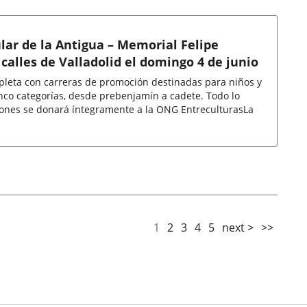
lar de la Antigua – Memorial Felipe
calles de Valladolid el domingo 4 de junio
leta con carreras de promoción destinadas para niños y
nco categorías, desde prebenjamín a cadete. Todo lo
iones se donará íntegramente a la ONG EntreculturasLa
1
2
3
4
5
next >
>>