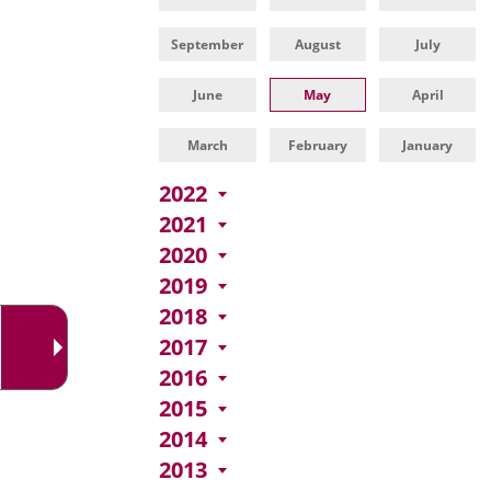
una
externa.
externa.
aplicación
September
August
July
externa.
June
May
April
March
February
January
2022
2021
2020
2019
2018
2017
2016
2015
2014
2013