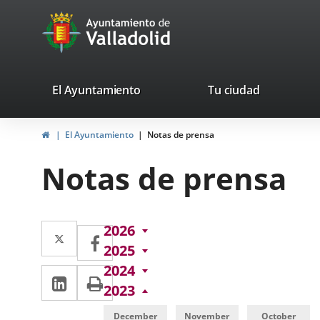
Portal
Jump to content
avaTop
Web
del
Ayuntamiento
valladolid.es
El Ayuntamiento
Tu ciudad
de
Home
El Ayuntamiento
Notas de prensa
Valladolid
Notas de prensa
Twitter
Enlace
2026
Facebook
Enlace
2025
a
a
2024
Linkedin
Enlace
Print
una
una
2023
a
aplicación
aplicación
December
November
October