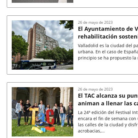
Fecha
de
la
noticia
26 de mayo de 2023
El Ayuntamiento de V
rehabilitación sosten
Las Mercedes
Valladolid es la ciudad del 
urbana. En el caso de España,
principio se ha propuesto la 
Fecha
de
la
noticia
26 de mayo de 2023
El TAC alcanza su pun
animan a llenar las c
La 24ª edición del Festival In
encara el fin de semana con
las calles de la ciudad y disfr
acrobacias,...