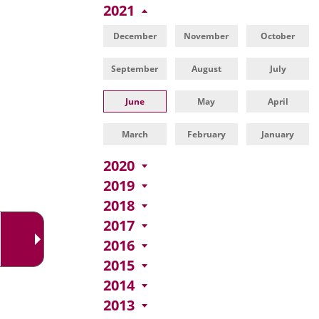
una
externa.
2021
externa.
aplicación
December
November
October
externa.
September
August
July
June
May
April
March
February
January
2020
2019
2018
2017
2016
2015
2014
2013