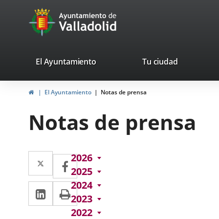
Portal
Jump to content
avaTop
Web
del
Ayuntamiento
valladolid.es
El Ayuntamiento
Tu ciudad
de
Home
El Ayuntamiento
Notas de prensa
Valladolid
Notas de prensa
Twitter
Enlace
2026
Facebook
Enlace
2025
a
a
2024
Linkedin
Enlace
Print
una
una
2023
a
aplicación
aplicación
2022