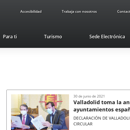
Accesibilidad
Trabaja con nosotros
Contac
This
Li
Para ti
Turismo
Sede Electrónica
link
to
will
ex
open
ap
in
a
pop-
up
window.
30 de junio de 2021
Valladolid toma la ant
ayuntamientos españo
circular
DECLARACIÓN DE VALLADOLI
CIRCULAR