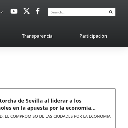
avaHeaderSocial
Link
Link
Link
Search
to
Search
to
to
to
external
external
external
application.
application.
application.
nk
Transparencia
Participación
ternal
plication.
orcha de Sevilla al liderar a los
les en la apuesta por la economía
D. EL COMPROMISO DE LAS CIUDADES POR LA ECONOMIA