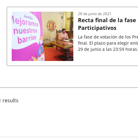
de
la
noticia
28 de junio de 2021
Recta final de la fas
Participativos
La fase de votación de los Pr
final. El plazo para elegir e
29 de junio a las 23:59 horas
Fecha
de
la
noticia
1 results