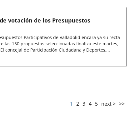
e de votación de los Presupuestos
esupuestos Participativos de Valladolid encara ya su recta
ntre las 150 propuestas seleccionadas finaliza este martes,
.El concejal de Participación Ciudadana y Deportes,...
1
2
3
4
5
next >
>>