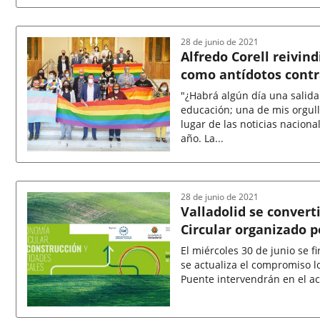
Fecha
de
la
noticia
28 de junio de 2021
Alfredo Corell reivin
como antídotos contra
"¿Habrá algún día una salida
educación; una de mis orgul
lugar de las noticias nacional
año. La...
Fecha
de
la
noticia
28 de junio de 2021
Valladolid se convert
Circular organizado p
El miércoles 30 de junio se f
se actualiza el compromiso local con la
Fecha