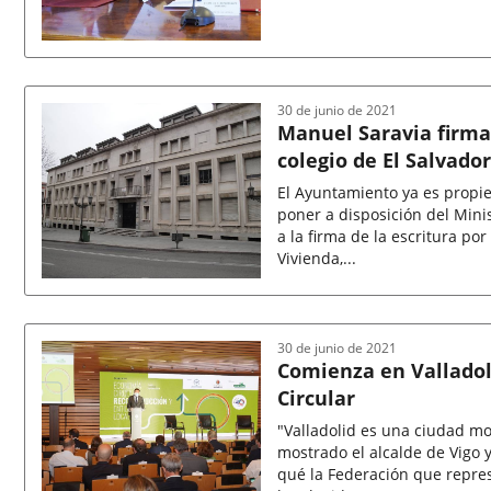
Fecha
de
la
noticia
30 de junio de 2021
Manuel Saravia firma 
colegio de El Salvador
El Ayuntamiento ya es propiet
poner a disposición del Minis
a la firma de la escritura po
Vivienda,...
Fecha
de
la
noticia
30 de junio de 2021
Comienza en Valladol
Circular
"Valladolid es una ciudad mo
mostrado el alcalde de Vigo y
qué la Federación que repres