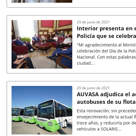
Fecha
de
la
noticia
29 de junio de 2021
Interior presenta en 
Policía que se celebr
"Mi agradecimiento al Ministe
celebración del Día de la Poli
Nacional. Con estas palabras 
ciudad...
Fecha
de
la
noticia
29 de junio de 2021
AUVASA adjudica el a
autobuses de su flota
Esta renovación, sin preceden
envejecimiento de la actual 
trece años, y reducirla por 
vehículos a SOLARIS...