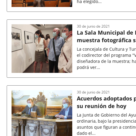
ha elegido...
Fecha
de
la
noticia
30 de junio de 2021
La Sala Municipal de 
muestra fotográfica s
popular española
La concejala de Cultura y Tu
el codirector del programa "
diseñadora de la muestra; ha
podrá ver...
Fecha
de
la
noticia
30 de junio de 2021
Acuerdos adoptados p
su reunión de hoy
La Junta de Gobierno del Ay
ordinaria, bajo la presidenci
asuntos que figuran a contin
dado el...