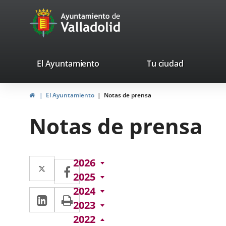
Portal
Jump to content
avaTop
Web
del
Ayuntamiento
valladolid.es
El Ayuntamiento
Tu ciudad
de
Home
El Ayuntamiento
Notas de prensa
Valladolid
Notas de prensa
Twitter
Enlace
2026
Facebook
Enlace
2025
a
a
2024
Linkedin
Enlace
Print
una
una
2023
a
aplicación
aplicación
2022