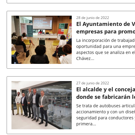
Fecha
de
la
noticia
28 de junio de 2022
El Ayuntamiento de V
empresas para promov
La incorporación de trabajad
oportunidad para una empres
aspectos que se analiza en 
Chávez...
Fecha
de
la
noticia
27 de junio de 2022
El alcalde y el concej
donde se fabricarán l
Valladolid
Se trata de autobuses articulados con la más avanzada tecnología 
accionamiento y con un dise
seguridad para conductores 
primera...
Fecha