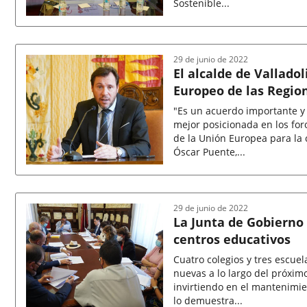
Sostenible...
Fecha
de
la
noticia
29 de junio de 2022
El alcalde de Vallad
Europeo de las Regio
"Es un acuerdo importante y 
mejor posicionada en los for
de la Unión Europea para la 
Óscar Puente,...
Fecha
de
la
noticia
29 de junio de 2022
La Junta de Gobierno
centros educativos
Cuatro colegios y tres escue
nuevas a lo largo del próxim
invirtiendo en el mantenimie
lo demuestra...