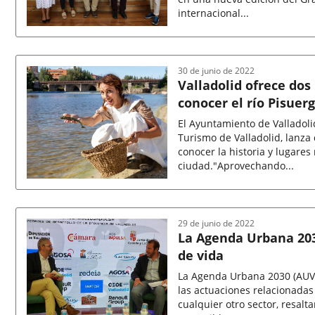
internacional...
Fecha
de
la
noticia
30 de junio de 2022
Valladolid ofrece dos
conocer el río Pisuer
El Ayuntamiento de Valladoli
Turismo de Valladolid, lanza
conocer la historia y lugares
ciudad."Aprovechando...
Fecha
de
la
noticia
29 de junio de 2022
La Agenda Urbana 203
de vida
La Agenda Urbana 2030 (AUVA
las actuaciones relacionadas
cualquier otro sector, resalt