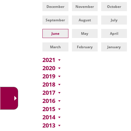
una
externa.
externa.
December
November
October
aplicación
externa.
September
August
July
June
May
April
March
February
January
2021
2020
2019
2018
2017
2016
2015
2014
2013