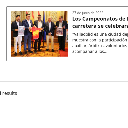
de
la
noticia
27 de junio de 2022
Los Campeonatos de E
carretera se celebrar
"Valladolid es una ciudad de
muestra con la participación 
auxiliar, árbitros, voluntari
acompañar a los...
Fecha
de
la
noticia
4 results