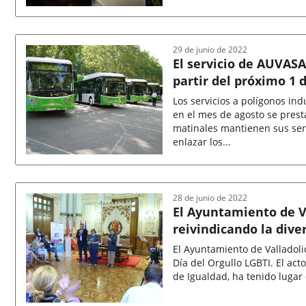
Fecha
de
la
noticia
29 de junio de 2022
El servicio de AUVASA
partir del próximo 1 d
Los servicios a polígonos in
en el mes de agosto se presta
matinales mantienen sus ser
enlazar los...
Fecha
de
la
noticia
28 de junio de 2022
El Ayuntamiento de Va
reivindicando la dive
El Ayuntamiento de Valladoli
Día del Orgullo LGBTI. El acto
de Igualdad, ha tenido lugar 