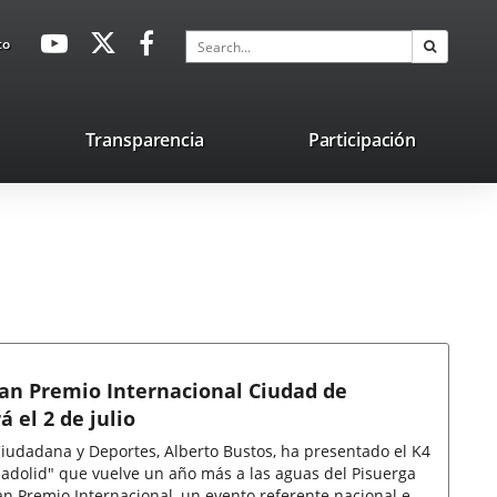
avaHeaderSocial
Link
Link
Link
Search
to
Search
to
to
to
external
external
external
application.
application.
application.
nk
Transparencia
Participación
ternal
plication.
Gran Premio Internacional Ciudad de
á el 2 de julio
 Ciudadana y Deportes, Alberto Bustos, ha presentado el K4
ladolid" que vuelve un año más a las aguas del Pisuerga
n Premio Internacional, un evento referente nacional e