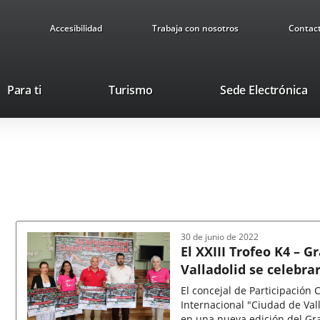
Accesibilidad
Trabaja con nosotros
Contac
This
Li
Para ti
Turismo
Sede Electrónica
link
to
will
ex
open
ap
in
a
pop-
up
window.
30 de junio de 2022
El XXIII Trofeo K4 – 
Valladolid se celebrar
El concejal de Participación
Internacional "Ciudad de Val
en una nueva edición del Gra