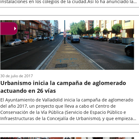
instalaciones en los colegios de la ciudad.Así lo ha anunciado la
concejala de...
Fecha
de
la
noticia
30 de julio de 2017
Urbanismo inicia la campaña de aglomerado
actuando en 26 vías
El Ayuntamiento de Valladolid inicia la campaña de aglomerado
del año 2017, un proyecto que lleva a cabo el Centro de
Conservación de la Vía Pública (Servicio de Espacio Público e
Infraestructuras de la Concejalía de Urbanismo), y que empieza
con el fresado...
Fecha
de
la