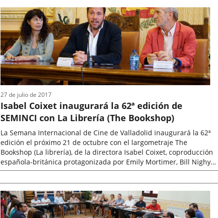
la
noticia
27 de julio de 2017
Isabel Coixet inaugurará la 62ª edición de
SEMINCI con La Librería (The Bookshop)
La Semana Internacional de Cine de Valladolid inaugurará la 62ª
edición el próximo 21 de octubre con el largometraje The
Bookshop (La librería), de la directora Isabel Coixet, coproducción
española-británica protagonizada por Emily Mortimer, Bill Nighy y
Patricia...
Fecha
de
la
noticia