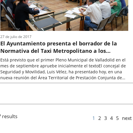
27 de julio de 2017
El Ayuntamiento presenta el borrador de la
Normativa del Taxi Metropolitano a los
Ayuntamientos del Área
Está previsto que el primer Pleno Municipal de Valladolid en el
mes de septiembre apruebe inicialmente el textoEl concejal de
Seguridad y Movilidad, Luis Vélez, ha presentado hoy, en una
nueva reunión del Área Territorial de Prestación Conjunta de
Valladolid...
Fecha
de
la
noticia
 results
1
2
3
4
5
next