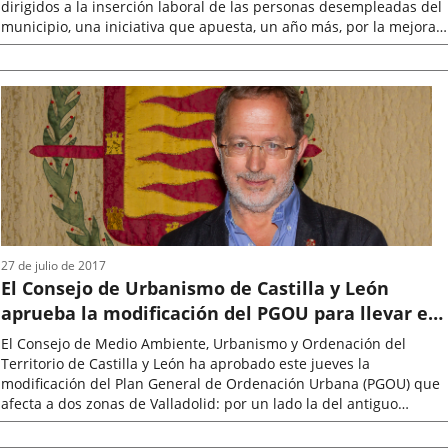
dirigidos a la inserción laboral de las personas desempleadas del
municipio, una iniciativa que apuesta, un año más, por la mejora
de...
Fecha
de
la
noticia
27 de julio de 2017
El Consejo de Urbanismo de Castilla y León
aprueba la modificación del PGOU para llevar el
Campus de Justicia al entorno de El Salvador
El Consejo de Medio Ambiente, Urbanismo y Ordenación del
Territorio de Castilla y León ha aprobado este jueves la
modificación del Plan General de Ordenación Urbana (PGOU) que
afecta a dos zonas de Valladolid: por un lado la del antiguo
Colegio el Salvador...
Fecha
de