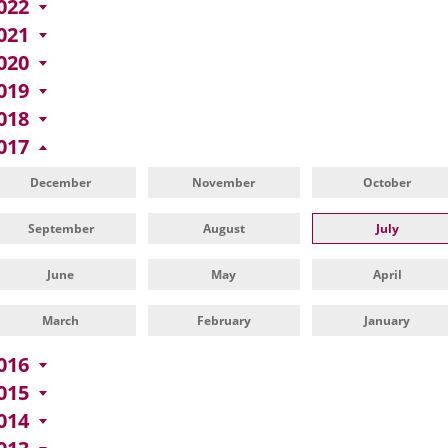
022
021
020
019
018
017
December
November
October
September
August
July
June
May
April
March
February
January
016
015
014