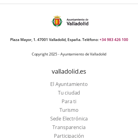
Plaza Mayor, 1. 47001 Valladolid, España. Teléfono:
+34 983 426 100
Copyright 2025 - Ayuntamiento de Valladolid
valladolid.es
El Ayuntamiento
Tu ciudad
Para ti
This
Turismo
link
Link
Sede Electrónica
will
to
Transparencia
open
external
Participación