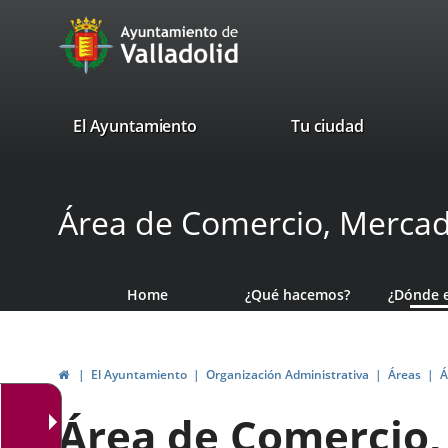
Portal
Jump to content
avaTop
Web
del
Ayuntamiento
valladolid.es
El Ayuntamiento
Tu ciudad
de
Valladolid
Área de Comercio, Merca
Home
¿Qué hacemos?
¿Dónde 
Home
El Ayuntamiento
Organización Administrativa
Áreas
Á
Área de Comercio