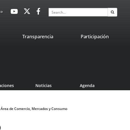
avaHeaderSocial
Link
Link
Link
Search
to
Search
to
to
to
external
external
external
application.
application.
application.
nk
Transparencia
Participación
ternal
plication.
aciones
Noticias
Agenda
Área de Comercio, Mercados y Consumo
o