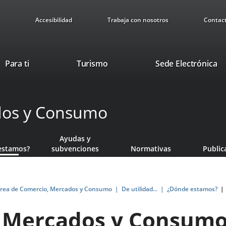
Accesibilidad
Trabaja con nosotros
Contac
This
Li
Para ti
Turismo
Sede Electrónica
link
to
will
ex
open
ap
dos y Consumo
in
a
pop-
Ayudas y
up
estamos?
subvenciones
Normativas
Public
window.
rea de Comercio, Mercados y Consumo
De utilidad...
¿Dónde estamos?
, Mercados y Consum