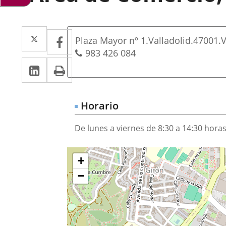
Dirección
Twitter
Enlace
Facebook
Enlace
Postal
Plaza Mayor nº 1.
Valladolid.
47001.
V
a
a
address
Phones
983 426 084
Linkedin
Enlace
Print
una
una
a
aplicación
aplicación
una
externa.
externa.
Horario
aplicación
De lunes a viernes de 8:30 a 14:30 hora
externa.
¿Dónde
Skip
+
map
estamos?
−