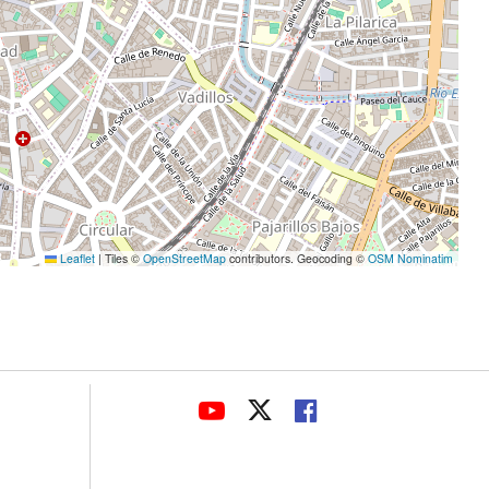
Leaflet
|
Tiles ©
OpenStreetMap
contributors. Geocoding ©
OSM Nominatim
avaHeaderSocial
LINK
LINK
LINK
TO
TO
TO
EXTERNAL
EXTERNAL
EXTERNAL