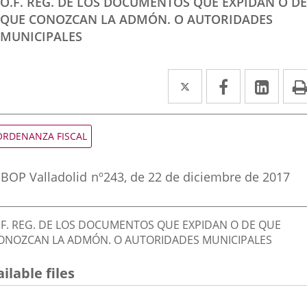
O.F. REG. DE LOS DOCUMENTOS QUE EXPIDAN O DE
QUE CONOZCAN LA ADMÓN. O AUTORIDADES
MUNICIPALES
Twitter
Enlace
Facebook
Enlace
Link
Enla
a
a
a
una
una
una
ipo
ORDENANZA FISCAL
e
aplicación
aplicación
aplic
ormativa
eferencia
externa.
externa.
exte
BOP Valladolid
nº
243
, de 22 de diciembre de 2017
oletin
escripción
.F. REG. DE LOS DOCUMENTOS QUE EXPIDAN O DE QUE
ONOZCAN LA ADMÓN. O AUTORIDADES MUNICIPALES
ilable files