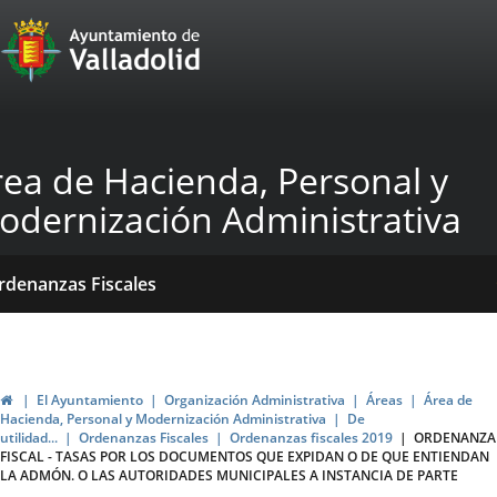
Portal
Jump to content
Web
del
Ayuntamiento
rea de Hacienda, Personal y
de
odernización Administrativa
Valladolid
ome
Qué
Dónde
ormativas
rdenanzas Fiscales
acemos?
stamos?
blicaciones
ticias
Home
El Ayuntamiento
Organización Administrativa
Áreas
Área de
Hacienda, Personal y Modernización Administrativa
De
utilidad...
Ordenanzas Fiscales
Ordenanzas fiscales 2019
ORDENANZA
FISCAL - TASAS POR LOS DOCUMENTOS QUE EXPIDAN O DE QUE ENTIENDAN
LA ADMÓN. O LAS AUTORIDADES MUNICIPALES A INSTANCIA DE PARTE