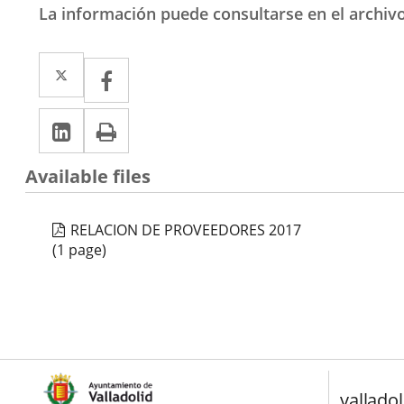
La información puede consultarse en el archivo
Twitter
Enlace
Facebook
Enlace
a
a
Linkedin
Enlace
Print
una
una
a
aplicación
aplicación
Available files
una
externa.
externa.
aplicación
RELACION DE PROVEEDORES 2017
externa.
(1 page)
valladol