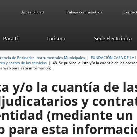
Accesibilidad
Trabaja con nosotros
Contac
This
Li
Para ti
Turismo
Sede Electrónica
link
to
will
ex
arencia de Entidades Instrumentales Municipales
open
FUNDACIÓN CASA DE LA 
ap
es y costes de los servicios
48. Se publica la lista y/o la cuantía de las ope
in
la web para esta información).
a
pop-
sta y/o la cuantía de 
up
window.
judicatarios y contra
entidad (mediante un 
b para esta informaci