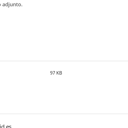
 adjunto.
97
KB
id.es