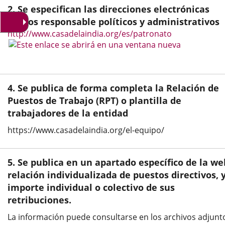
una
una
una
2. Se especifican las direcciones electrónicas
aplicación
aplicación
aplic
del/los responsable políticos y administrativos
http://www.casadelaindia.org/es/patronato
externa.
externa.
exte
4. Se publica de forma completa la Relación de
Puestos de Trabajo (RPT) o plantilla de
trabajadores de la entidad
https://www.casadelaindia.org/el-equipo/
5. Se publica en un apartado específico de la we
relación individualizada de puestos directivos, y
importe individual o colectivo de sus
retribuciones.
La información puede consultarse en los archivos adjunt