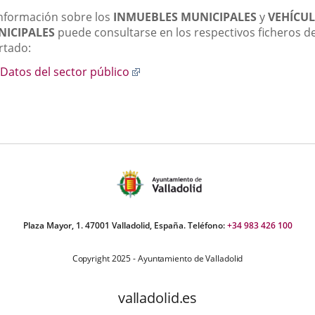
scripción
información sobre los
INMUEBLES MUNICIPALES
y
VEHÍCU
una
una
una
ICIPALES
puede consultarse en los respectivos ficheros de
aplicación
aplicación
aplic
rtado:
externa.
externa.
exte
Enlace
Datos del sector público
a
una
aplicación
externa.
Plaza Mayor, 1. 47001 Valladolid, España. Teléfono:
+34 983 426 100
Copyright 2025 - Ayuntamiento de Valladolid
valladolid.es