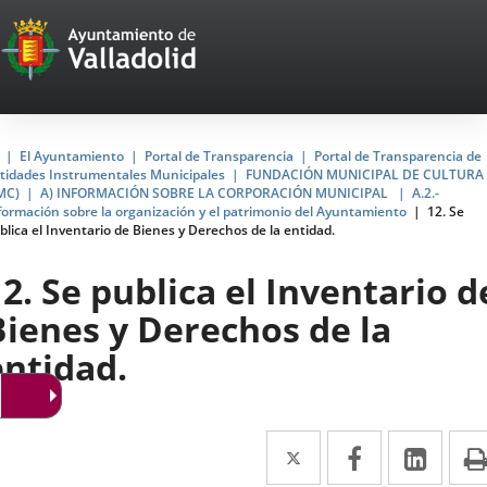
Portal
Jump to content
Web
del
Ayuntamiento
Home
El Ayuntamiento
Portal de Transparencia
Portal de Transparencia de
tidades Instrumentales Municipales
FUNDACIÓN MUNICIPAL DE CULTURA
de
MC)
A) INFORMACIÓN SOBRE LA CORPORACIÓN MUNICIPAL
A.2.-
formación sobre la organización y el patrimonio del Ayuntamiento
12. Se
Valladolid
blica el Inventario de Bienes y Derechos de la entidad.
12. Se publica el Inventario d
Bienes y Derechos de la
entidad.
Twitter
Enlace
Facebook
Enlace
Link
Enla
a
a
a