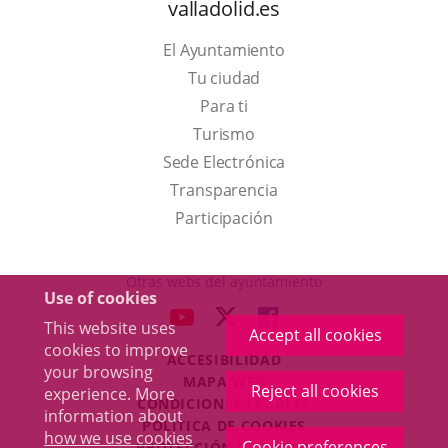
valladolid.es
El Ayuntamiento
Tu ciudad
Para ti
This
Turismo
link
Link
Sede Electrónica
will
to
Transparencia
open
external
Participación
in
application.
a
Otras webs del ayuntamiento
Use of cookies
pop-
aderSocial
LINK
LINK
LINK
This website uses
up
Accept all cookies
TO
TO
TO
cookies to improve
window.
ACCESIBILIDAD
EXTERNAL
EXTERNAL
EXTERNAL
your browsing
MAPA WEB
APPLICATION.
APPLICATION.
APPLICATION.
Reject all cookies
experience. More
r
CONDICIONES LEGALES
information about
POLÍTICA DE COOKIES
how we use cookies
Cookie preferences
PROTECCIÓN DE DATOS