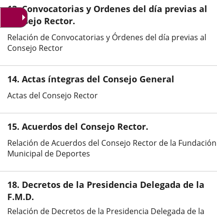
una
una
una
13. Convocatorias y Ordenes del día previas al
aplicación
aplicación
aplic
Consejo Rector.
externa.
externa.
exte
Relación de Convocatorias y Órdenes del día previas al
Consejo Rector
14. Actas íntegras del Consejo General
Actas del Consejo Rector
15. Acuerdos del Consejo Rector.
Relación de Acuerdos del Consejo Rector de la Fundación
Municipal de Deportes
18. Decretos de la Presidencia Delegada de la
F.M.D.
Relación de Decretos de la Presidencia Delegada de la