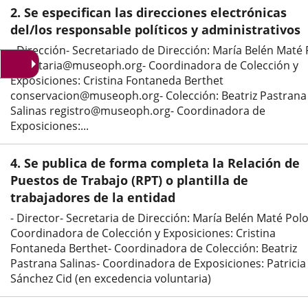
una
una
una
2. Se especifican las direcciones electrónicas
aplicación
aplicación
aplic
del/los responsable políticos y administrativos
- Dirección- Secretariado de Dirección: María Belén Maté 
externa.
externa.
exte
secretaria@museoph.org- Coordinadora de Colección y
Exposiciones: Cristina Fontaneda Berthet
conservacion@museoph.org- Colección: Beatriz Pastrana
Salinas registro@museoph.org- Coordinadora de
Exposiciones:...
4. Se publica de forma completa la Relación de
Puestos de Trabajo (RPT) o plantilla de
trabajadores de la entidad
- Director- Secretaria de Dirección: María Belén Maté Polo
Coordinadora de Colección y Exposiciones: Cristina
Fontaneda Berthet- Coordinadora de Colección: Beatriz
Pastrana Salinas- Coordinadora de Exposiciones: Patricia
Sánchez Cid (en excedencia voluntaria)