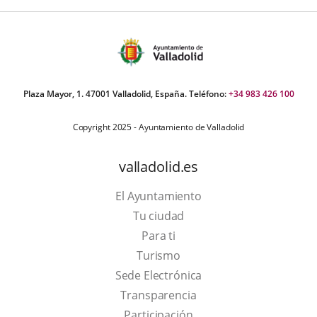
Plaza Mayor, 1. 47001 Valladolid, España. Teléfono:
+34 983 426 100
Copyright 2025 - Ayuntamiento de Valladolid
valladolid.es
El Ayuntamiento
Tu ciudad
Para ti
This
Turismo
link
Link
Sede Electrónica
will
to
Transparencia
open
external
Participación