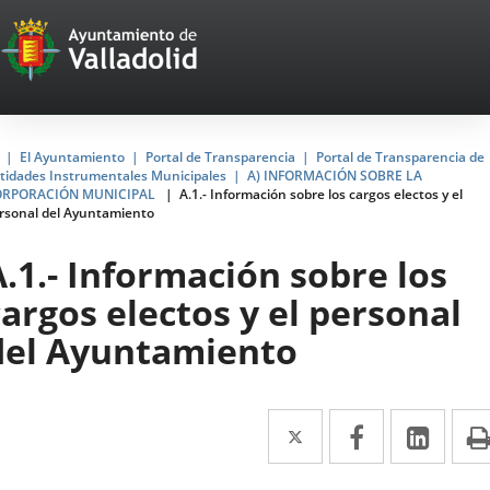
Portal
Jump to content
Web
del
Ayuntamiento
Home
El Ayuntamiento
Portal de Transparencia
Portal de Transparencia de
tidades Instrumentales Municipales
A) INFORMACIÓN SOBRE LA
de
ORPORACIÓN MUNICIPAL
A.1.- Información sobre los cargos electos y el
rsonal del Ayuntamiento
Valladolid
A.1.- Información sobre los
cargos electos y el personal
del Ayuntamiento
Twitter
Enlace
Facebook
Enlace
Link
Enla
a
a
a