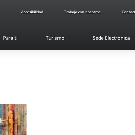
Accesibilidad
Trabaja con nosotros
Contac
This
Li
Para ti
Turismo
Sede Electrónica
link
to
will
ex
open
ap
in
a
pop-
up
window.