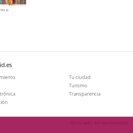
nes p
id.es
amiento
Tu ciudad
This
Turismo
Link
link
trónica
Transparencia
to
will
ción
external
open
application.
in
Otras webs del ayuntamiento
a