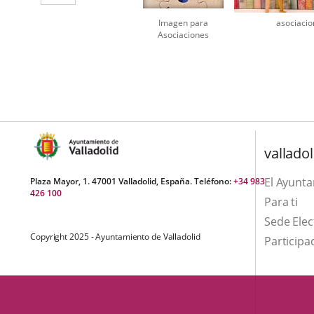
aplicación
Imagen para
asociacio
externa.
Asociaciones
Number
of
sliders:
2
valladol
El Ayunt
Plaza Mayor, 1. 47001 Valladolid, España. Teléfono:
+34 983
426 100
Para ti
Sede Elec
Copyright 2025 - Ayuntamiento de Valladolid
Participa