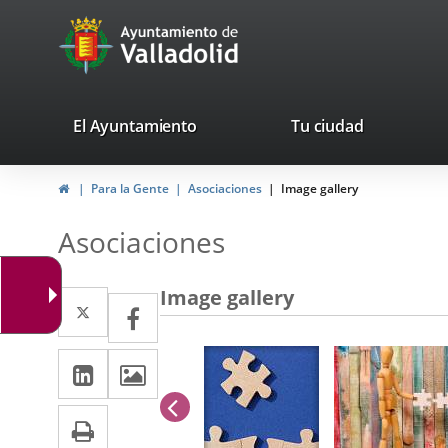
Portal
avaTop
Web
del
Ayuntamiento
valladolid.es
El Ayuntamiento
Tu ciudad
de
Home
Para la Gente
Asociaciones
Image gallery
Valladolid
Asociaciones
Image gallery
Twitter
Enlace
Facebook
Enlace
a
a
Linkedin
Enlace
Images
una
una
a
aplicación
previus
aplicación
Print
una
externa.
externa.