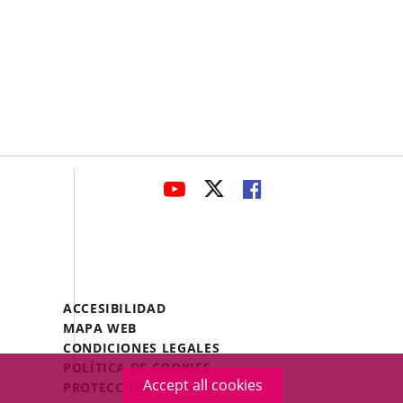
avaHeaderSocial
LINK
LINK
LINK
TO
TO
TO
EXTERNAL
EXTERNAL
EXTERNAL
APPLICATION.
APPLICATION.
APPLICATION.
Menú
ACCESIBILIDAD
Legal
MAPA WEB
Footer
CONDICIONES LEGALES
POLÍTICA DE COOKIES
Accept all cookies
PROTECCIÓN DE DATOS