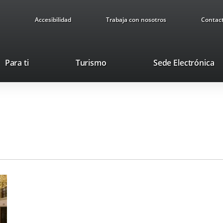
Accesibilidad
Trabaja con nosotros
Contac
This
Li
Para ti
Turismo
Sede Electrónica
link
to
will
ex
open
ap
in
a
pop-
up
window.