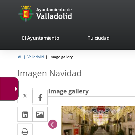
Portal
avaTop
Web
del
Ayuntamiento
valladolid.es
El Ayuntamiento
Tu ciudad
de
Home
Valladolid
Image gallery
Valladolid
Imagen Navidad
Image gallery
Twitter
Enlace
Facebook
Enlace
a
a
Linkedin
Enlace
Images
una
una
a
aplicación
previus
aplicación
Print
una
externa.