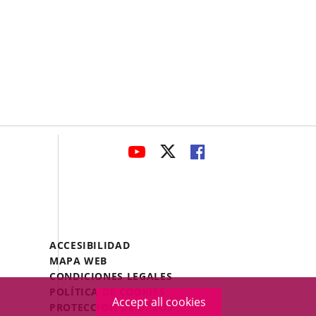
avaHeaderSocial
LINK
LINK
LINK
TO
TO
TO
EXTERNAL
EXTERNAL
EXTERNAL
APPLICATION.
APPLICATION.
APPLICATION.
Menú
ACCESIBILIDAD
Legal
MAPA WEB
Footer
CONDICIONES LEGALES
POLÍTICA DE COOKIES
Accept all cookies
PROTECCIÓN DE DATOS