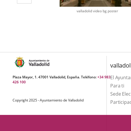
externa.
aplicación
valladolid video bg poster
externa.
Number
of
sliders:
1
valladol
El Ayunt
Plaza Mayor, 1. 47001 Valladolid, España. Teléfono:
+34 983
426 100
Para ti
Sede Elec
Copyright 2025 - Ayuntamiento de Valladolid
Participa