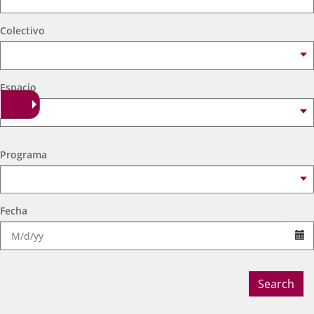
externa.
externa.
extern
Colectivo
Espacio
Programa
Fecha
Se
Search