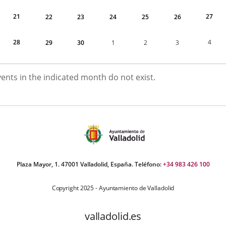
21
27
22
23
24
25
26
28
4
29
30
1
2
3
UNE
vents in the indicated month do not exist.
026
Plaza Mayor, 1. 47001 Valladolid, España. Teléfono:
+34 983 426 100
Copyright 2025 - Ayuntamiento de Valladolid
valladolid.es