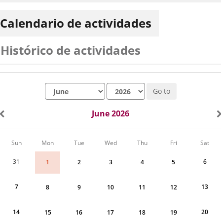
Calendario de actividades
Histórico de actividades
Month
Year
Go to
June 2026
Calendar
Sun
Mon
Tue
Wed
Thu
Fri
Sat
of
Actividades
31
6
1
2
3
4
5
for
June
2026
7
13
8
9
10
11
12
14
20
15
16
17
18
19