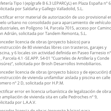
fetería Tipo I (epígrafe B 6.3 LEPARCyL) en Plaza España nº 6
licitada por Saldaña y Gallego Valladolid, S.L.
ctificar error material de autorización de uso provisional e
uelo urbano no consolidado para aparcamiento de vehículo
ndustriales, en Polígono 14, Parcela 7015, acceso por Camin
an Adrián, solicitada por Tandem Remonta, S.L.
onceder licencia de obras (proyecto básico) para
nstrucción de 80 viviendas libres con trasteros, garajes y
scina, y 6 locales sin actividad definida en Paseo Farnesio nº
, Parcela 4.1 -SE.APP. 54-01 "Cuarteles de Artillería y Conde
súrez", solicitada por Brosh Desarrollos Inmobiliarios.
onceder licencia de obras (proyecto básico y de ejecución) 
nstrucción de vivienda unifamiliar aislada y piscina en calle
omero nº 2 D, solicitada por H.P.M.
ctificar error en licencia urbanística de legalización de obr
 ampliación de vivienda sita en calle Pedroches nº 9,
licitada por L.A.A.V.
onceder licencia de obras (proyecto básico) para