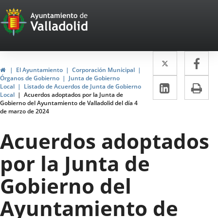
Portal
Saltar al contenido
Web
del
Twitter
Enlace
Fa
Enl
Ayuntamiento
Inicio
El Ayuntamiento
Corporación Municipal
a
a
Órganos de Gobierno
Junta de Gobierno
de
LinkedIn
Enlace
Im
Local
Listado de Acuerdos de Junta de Gobierno
una
un
Local
Acuerdos adoptados por la Junta de
a
Valladolid
Gobierno del Ayuntamiento de Valladolid del día 4
aplicació
apl
de marzo de 2024
una
externa.
ext
aplicaci
Acuerdos adoptados
externa.
por la Junta de
Gobierno del
Ayuntamiento de