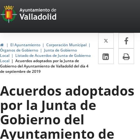
Portal
Saltar al contenido
Web
del
Twitter
Enlace
Fa
Enl
Ayuntamiento
Inicio
El Ayuntamiento
Corporación Municipal
a
a
Órganos de Gobierno
Junta de Gobierno
de
LinkedIn
Enlace
Im
Local
Listado de Acuerdos de Junta de Gobierno
una
un
Local
Acuerdos adoptados por la Junta de
a
Valladolid
Gobierno del Ayuntamiento de Valladolid del día 4
aplicació
apl
de septiembre de 2019
una
externa.
ext
aplicaci
Acuerdos adoptados
externa.
por la Junta de
Gobierno del
Ayuntamiento de