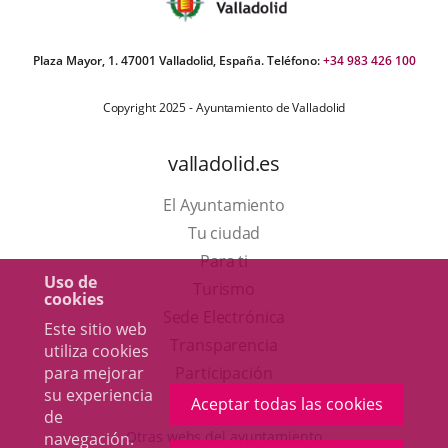
Plaza Mayor, 1. 47001 Valladolid, España. Teléfono:
+34 983 426 100
Copyright 2025 - Ayuntamiento de Valladolid
valladolid.es
El Ayuntamiento
Tu ciudad
Para ti
Uso de
Este
Turismo
cookies
enlace
Enlace
Sede Electrónica
Este sitio web
se
a
Transparencia
utiliza cookies
abrirá
una
para mejorar
Participación
su experiencia
en
aplicación
Aceptar todas las cookies
de
una
externa.
Otras webs del ayuntamiento
navegación.