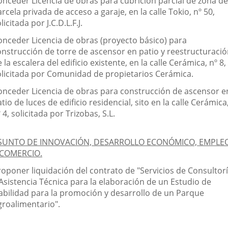
onceder Licencia de obras para cubrición parcial de zona de
rcela privada de acceso a garaje, en la calle Tokio, nº 50,
licitada por J.C.D.L.F.J.
onceder Licencia de obras (proyecto básico) para
onstrucción de torre de ascensor en patio y reestructuraci
 la escalera del edificio existente, en la calle Cerámica, nº 8,
olicitada por Comunidad de propietarios Cerámica.
onceder Licencia de obras para construcción de ascensor e
tio de luces de edificio residencial, sito en la calle Cerámica
 4, solicitada por Trizobas, S.L.
SUNTO DE INNOVACIÓN, DESARROLLO ECONÓMICO, EMPLE
 COMERCIO.
roponer liquidación del contrato de "Servicios de Consultor
 Asistencia Técnica para la elaboración de un Estudio de
iabilidad para la promoción y desarrollo de un Parque
groalimentario".