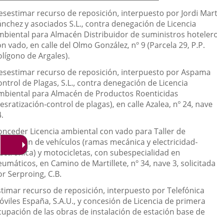
esestimar recurso de reposición, interpuesto por Jordi Mart
ánchez y asociados S.L., contra denegación de Licencia
mbiental para Almacén Distribuidor de suministros hoteler
n vado, en calle del Olmo González, nº 9 (Parcela 29, P.P.
olígono de Argales).
esestimar recurso de reposición, interpuesto por Aspama
ntrol de Plagas, S.L., contra denegación de Licencia
mbiental para Almacén de Productos Roenticidas
esratización-control de plagas), en calle Azalea, nº 24, nave
.
onceder Licencia ambiental con vado para Taller de
eparación de vehículos (ramas mecánica y electricidad-
lectrónica) y motocicletas, con subespecialidad en
umáticos, en Camino de Martillete, nº 34, nave 3, solicitada
r Serproing, C.B.
stimar recurso de reposición, interpuesto por Telefónica
óviles España, S.A.U., y concesión de Licencia de primera
cupación de las obras de instalación de estación base de