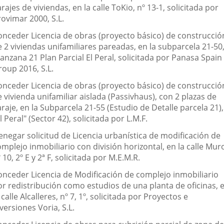
rajes de viviendas, en la calle ToKio, nº 13-1, solicitada por
rovimar 2000, S.L.
onceder Licencia de obras (proyecto básico) de construcció
 2 viviendas unifamiliares pareadas, en la subparcela 21-50
anzana 21 Plan Parcial El Peral, solicitada por Panasa Spain
roup 2016, S.L.
onceder Licencia de obras (proyecto básico) de construcció
 vivienda unifamiliar aislada (Passivhaus), con 2 plazas de
raje, en la Subparcela 21-55 (Estudio de Detalle parcela 21),
l Peral" (Sector 42), solicitada por L.M.F.
enegar solicitud de Licencia urbanística de modificación de
mplejo inmobiliario con división horizontal, en la calle Mur
 10, 2º E y 2ª F, solicitada por M.E.M.R.
onceder Licencia de Modificación de complejo inmobiliario
or redistribución como estudios de una planta de oficinas, 
 calle Alcalleres, nº 7, 1º, solicitada por Proyectos e
versiones Voria, S.L.