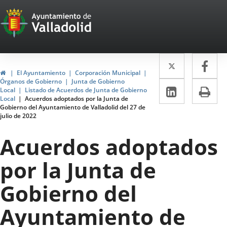
Portal
Saltar al contenido
Web
del
Twitter
Enlace
Fa
Enl
Ayuntamiento
Inicio
El Ayuntamiento
Corporación Municipal
a
a
Órganos de Gobierno
Junta de Gobierno
de
LinkedIn
Enlace
Im
Local
Listado de Acuerdos de Junta de Gobierno
una
un
Local
Acuerdos adoptados por la Junta de
a
Valladolid
Gobierno del Ayuntamiento de Valladolid del 27 de
aplicació
apl
julio de 2022
una
externa.
ext
aplicaci
Acuerdos adoptados
externa.
por la Junta de
Gobierno del
Ayuntamiento de