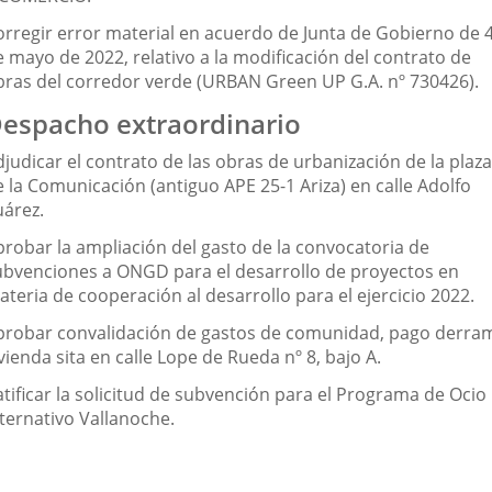
orregir error material en acuerdo de Junta de Gobierno de 
e mayo de 2022, relativo a la modificación del contrato de
bras del corredor verde (URBAN Green UP G.A. nº 730426).
espacho extraordinario
judicar el contrato de las obras de urbanización de la plaza
e la Comunicación (antiguo APE 25-1 Ariza) en calle Adolfo
uárez.
probar la ampliación del gasto de la convocatoria de
ubvenciones a ONGD para el desarrollo de proyectos en
teria de cooperación al desarrollo para el ejercicio 2022.
probar convalidación de gastos de comunidad, pago derra
vienda sita en calle Lope de Rueda nº 8, bajo A.
atificar la solicitud de subvención para el Programa de Ocio
lternativo Vallanoche.