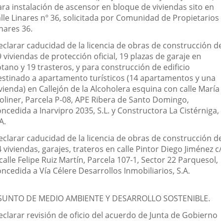
ara instalación de ascensor en bloque de viviendas sito en
alle Linares nº 36, solicitada por Comunidad de Propietarios
nares 36.
eclarar caducidad de la licencia de obras de construcción d
 viviendas de protección oficial, 19 plazas de garaje en
tano y 19 trasteros, y para construcción de edificio
estinado a apartamento turísticos (14 apartamentos y una
vienda) en Callejón de la Alcoholera esquina con calle María
oliner, Parcela P-08, APE Ribera de Santo Domingo,
ncedida a Inarvipro 2035, S.L. y Constructora La Cistérniga,
A.
eclarar caducidad de la licencia de obras de construcción d
 viviendas, garajes, trateros en calle Pintor Diego Jiménez c
calle Felipe Ruiz Martín, Parcela 107-1, Sector 22 Parquesol,
ncedida a Vía Célere Desarrollos Inmobiliarios, S.A.
SUNTO DE MEDIO AMBIENTE Y DESARROLLO SOSTENIBLE.
eclarar revisión de oficio del acuerdo de Junta de Gobierno