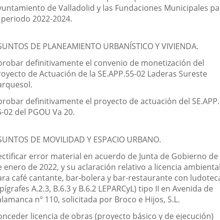
yuntamiento de Valladolid y las Fundaciones Municipales pa
l periodo 2022-2024.
SUNTOS DE PLANEAMIENTO URBANÍSTICO Y VIVIENDA.
probar definitivamente el convenio de monetización del
royecto de Actuación de la SE.APP.55-02 Laderas Sureste
arquesol.
probar definitivamente el proyecto de actuación del SE.APP.
5-02 del PGOU Va 20.
SUNTOS DE MOVILIDAD Y ESPACIO URBANO.
ectificar error material en acuerdo de Junta de Gobierno de
 enero de 2022, y su aclaración relativo a licencia ambienta
ara café cantante, bar-bolera y bar-restaurante con ludotec
pígrafes A.2.3, B.6.3 y B.6.2 LEPARCyL) tipo II en Avenida de
lamanca nº 110, solicitada por Broco e Hijos, S.L.
onceder licencia de obras (proyecto básico y de ejecución)