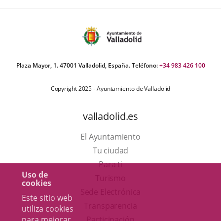
Plaza Mayor, 1. 47001 Valladolid, España. Teléfono:
+34 983 426 100
Copyright 2025 - Ayuntamiento de Valladolid
valladolid.es
El Ayuntamiento
Tu ciudad
Para ti
Uso de
Este
Turismo
cookies
enlace
Enlace
Sede Electrónica
Este sitio web
se
a
Transparencia
utiliza cookies
abrirá
una
para mejorar
Participación