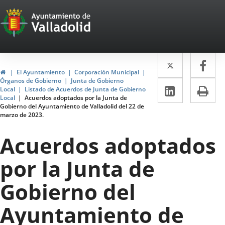
Portal
Saltar al contenido
Web
del
Twitter
Enlace
Fa
Enl
Ayuntamiento
Inicio
El Ayuntamiento
Corporación Municipal
a
a
Órganos de Gobierno
Junta de Gobierno
de
LinkedIn
Enlace
Im
Local
Listado de Acuerdos de Junta de Gobierno
una
un
Local
Acuerdos adoptados por la Junta de
a
Valladolid
Gobierno del Ayuntamiento de Valladolid del 22 de
aplicació
apl
marzo de 2023.
una
externa.
ext
aplicaci
Acuerdos adoptados
externa.
por la Junta de
Gobierno del
Ayuntamiento de