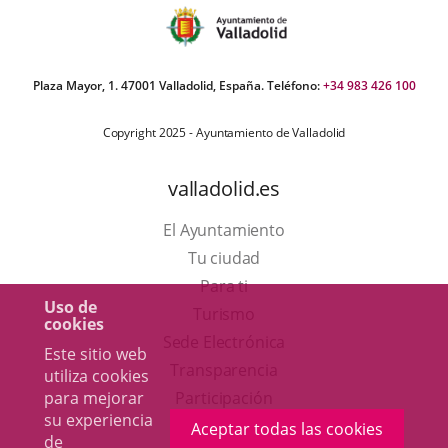
Plaza Mayor, 1. 47001 Valladolid, España. Teléfono:
+34 983 426 100
Copyright 2025 - Ayuntamiento de Valladolid
valladolid.es
El Ayuntamiento
Tu ciudad
Para ti
Uso de
Este
Turismo
cookies
enlace
Enlace
Sede Electrónica
Este sitio web
se
a
Transparencia
utiliza cookies
abrirá
una
para mejorar
Participación
su experiencia
en
aplicación
Aceptar todas las cookies
de