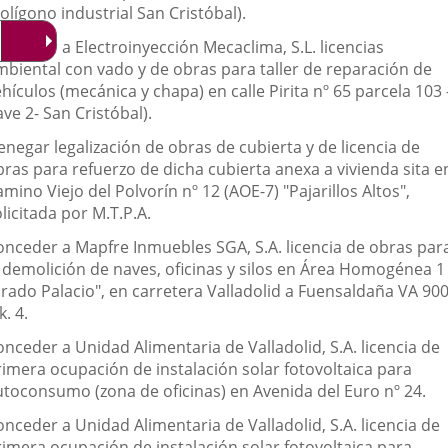
olígono industrial San Cristóbal).
onceder a Electroinyección Mecaclima, S.L. licencias
mbiental con vado y de obras para taller de reparación de
hículos (mecánica y chapa) en calle Pirita nº 65 parcela 103 
ve 2- San Cristóbal).
negar legalización de obras de cubierta y de licencia de
bras para refuerzo de dicha cubierta anexa a vivienda sita e
mino Viejo del Polvorín nº 12 (AOE-7) "Pajarillos Altos",
licitada por M.T.P.A.
onceder a Mapfre Inmuebles SGA, S.A. licencia de obras par
a demolición de naves, oficinas y silos en Área Homogénea 1
Prado Palacio", en carretera Valladolid a Fuensaldaña VA 90
k. 4.
nceder a Unidad Alimentaria de Valladolid, S.A. licencia de
rimera ocupación de instalación solar fotovoltaica para
utoconsumo (zona de oficinas) en Avenida del Euro nº 24.
nceder a Unidad Alimentaria de Valladolid, S.A. licencia de
rimera ocupación de instalación solar fotovoltaica para