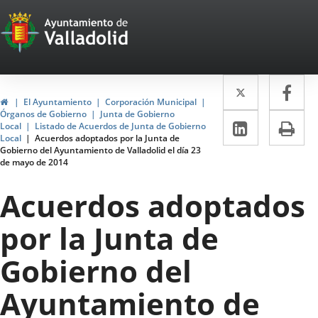
Portal
Saltar al contenido
Web
del
Twitter
Enlace
Fa
Enl
Ayuntamiento
Inicio
El Ayuntamiento
Corporación Municipal
a
a
Órganos de Gobierno
Junta de Gobierno
de
LinkedIn
Enlace
Im
Local
Listado de Acuerdos de Junta de Gobierno
una
un
Local
Acuerdos adoptados por la Junta de
a
Valladolid
Gobierno del Ayuntamiento de Valladolid el día 23
aplicació
apl
de mayo de 2014
una
externa.
ext
aplicaci
Acuerdos adoptados
externa.
por la Junta de
Gobierno del
Ayuntamiento de