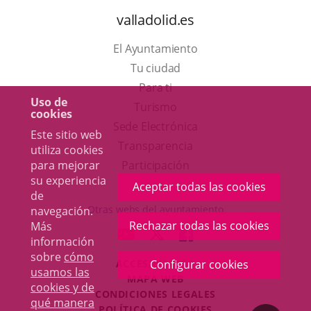
valladolid.es
El Ayuntamiento
Tu ciudad
Para ti
Uso de
Este
Turismo
cookies
enlace
Enlace
Sede Electrónica
Este sitio web
se
a
Transparencia
utiliza cookies
abrirá
una
para mejorar
Participación
su experiencia
en
aplicación
Aceptar todas las cookies
de
una
externa.
Otras webs del ayuntamiento
navegación.
ventana
Rechazar todas las cookies
Más
aderSocial
ENLACE
ENLACE
ENLACE
información
nueva.
A
A
A
sobre
cómo
ACCESIBILIDAD
Configurar cookies
UNA
UNA
UNA
usamos las
MAPA WEB
APLICACIÓN
APLICACIÓN
APLICACIÓN
cookies y de
r
CONDICIONES LEGALES
EXTERNA.
EXTERNA.
EXTERNA.
qué manera
POLÍTICA DE COOKIES