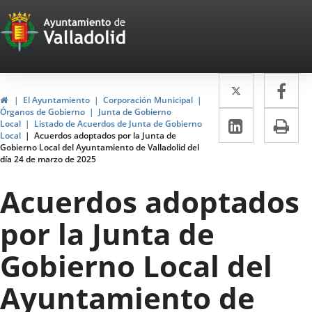
Portal
Saltar al contenido
Web
del
Twitter
Enlace
Fa
Enl
Ayuntamiento
Inicio
El Ayuntamiento
Corporación Municipal
a
a
Órganos de Gobierno
Junta de Gobierno
de
LinkedIn
Enlace
Im
Local
Listado de Acuerdos de Junta de Gobierno
una
un
Local
Acuerdos adoptados por la Junta de
a
Valladolid
Gobierno Local del Ayuntamiento de Valladolid del
aplicació
apl
día 24 de marzo de 2025
una
externa.
ext
aplicaci
Acuerdos adoptados
externa.
por la Junta de
Gobierno Local del
Ayuntamiento de