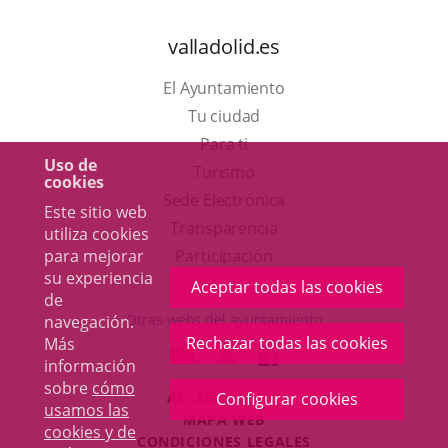
valladolid.es
El Ayuntamiento
Tu ciudad
Para ti
Uso de
Este
Turismo
cookies
enlace
Enlace
Sede Electrónica
Este sitio web
se
a
Transparencia
utiliza cookies
abrirá
una
para mejorar
Participación
su experiencia
en
aplicación
Aceptar todas las cookies
de
una
externa.
Otras webs del ayuntamiento
navegación.
ventana
Rechazar todas las cookies
Más
aderSocial
ENLACE
ENLACE
ENLACE
información
nueva.
A
A
A
sobre
cómo
ACCESIBILIDAD
Configurar cookies
UNA
UNA
UNA
usamos las
MAPA WEB
APLICACIÓN
APLICACIÓN
APLICACIÓN
cookies y de
r
CONDICIONES LEGALES