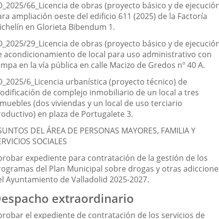
O_2025/66_Licencia de obras (proyecto básico y de ejecució
ra ampliación oeste del edificio 611 (2025) de la Factoría
ichelín en Glorieta Bibendum 1.
O_2025/29_Licencia de obras (proyecto básico y de ejecució
e acondicionamiento de local para uso administrativo con
mpa en la vía pública en calle Macizo de Gredos nº 40 A.
O_2025/6_Licencia urbanística (proyecto técnico) de
odificación de complejo inmobiliario de un local a tres
muebles (dos viviendas y un local de uso terciario
roductivo) en plaza de Portugalete 3.
SUNTOS DEL ÁREA DE PERSONAS MAYORES, FAMILIA Y
ERVICIOS SOCIALES
probar expediente para contratación de la gestión de los
rogramas del Plan Municipal sobre drogas y otras adiccione
el Ayuntamiento de Valladolid 2025-2027.
espacho extraordinario
probar el expediente de contratación de los servicios de