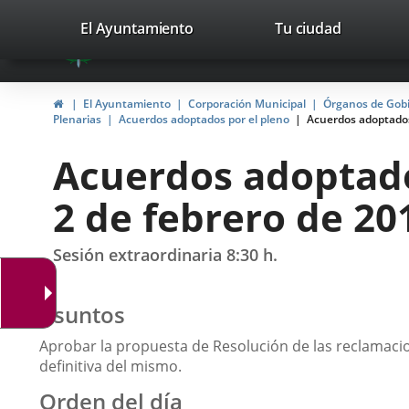
Portal
Saltar al contenido
valladolid.es
El Ayuntamiento
Tu ciudad
avaTop
Web
del
Inicio
El Ayuntamiento
Corporación Municipal
Órganos de Gob
Ayuntamiento
Plenarias
Acuerdos adoptados por el pleno
Acuerdos adoptados 
de
Acuerdos adoptados
Valladolid
2 de febrero de 20
Sesión extraordinaria 8:30 h.
Asuntos
Aprobar la propuesta de Resolución de las reclamaci
definitiva del mismo.
Orden del día