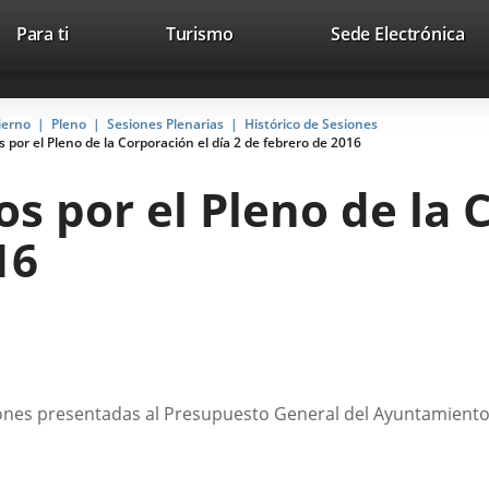
Este
En
Para ti
Turismo
Sede Electrónica
Accesibilidad
Trabaja con nosotros
Contac
enlace
a
se
un
abrirá
apl
ierno
Pleno
Sesiones Plenarias
Histórico de Sesiones
en
ext
por el Pleno de la Corporación el día 2 de febrero de 2016
una
ventana
 por el Pleno de la C
nueva.
16
ones presentadas al Presupuesto General del Ayuntamiento 