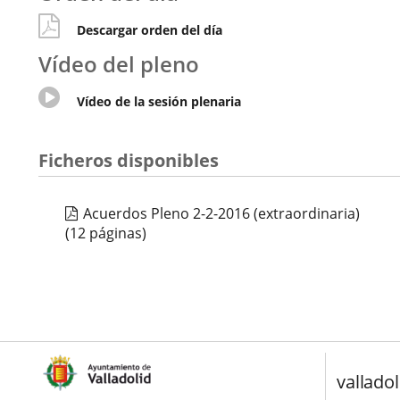
Descargar orden del día
Vídeo del pleno
Enlace
Vídeo de la sesión plenaria
a
una
aplicación
Ficheros disponibles
externa.
Acuerdos Pleno 2-2-2016 (extraordinaria)
(12 páginas)
valladol