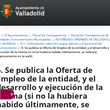
Portal
Saltar al contenido
Web
del
Ayuntamiento
Inicio
El Ayuntamiento
Portal de Transparencia
Portal de Transparencia de
tidades Instrumentales Municipales
AUTOBUSES URBANOS DE VALLADOLI
de
A. (AUVASA)
A.1.- Información sobre los cargos electos y el personal del
untamiento
6. Se publica la Oferta de Empleo de la entidad, y el desarrollo y
Valladolid
ecución de la misma (si no la hubiera habido últimamente, se indicará
presamente en la web).
6. Se publica la Oferta de
Empleo de la entidad, y el
desarrollo y ejecución de la
misma (si no la hubiera
habido últimamente, se