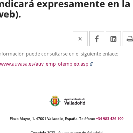
indicará expresamente en la
web).
Twitter
Enlace
Facebook
Enlace
Link
Enla
a
a
a
scripción
información puede consultarse en el siguiente enlace:
una
una
una
Enlace
www.auvasa.es/auv_emp_ofempleo.asp
aplicación
aplicación
aplic
a
externa.
externa.
exte
una
aplicación
externa.
Plaza Mayor, 1. 47001 Valladolid, España. Teléfono:
+34 983 426 100
Copyright 2025 - Ayuntamiento de Valladolid