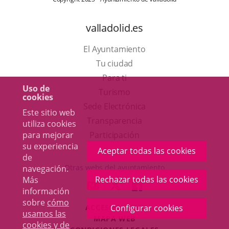
valladolid.es
El Ayuntamiento
Tu ciudad
Para ti
Uso de
Este
Turismo
cookies
enlace
Enlace
Sede Electrónica
Este sitio web
se
a
Transparencia
utiliza cookies
abrirá
una
para mejorar
Participación
su experiencia
en
aplicación
Aceptar todas las cookies
de
una
externa.
Otras webs del ayuntamiento
navegación.
ventana
Rechazar todas las cookies
Más
aderSocial
ENLACE
ENLACE
ENLACE
información
nueva.
A
A
A
sobre
cómo
ACCESIBILIDAD
Configurar cookies
UNA
UNA
UNA
usamos las
MAPA WEB
APLICACIÓN
APLICACIÓN
APLICACIÓN
cookies y de