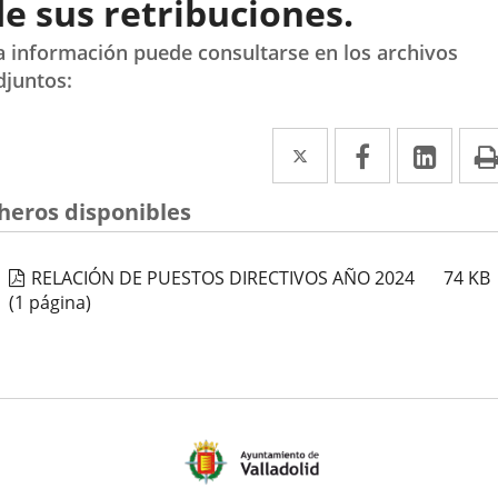
de sus retribuciones.
a información puede consultarse en los archivos
djuntos:
Twitter
Enlace
Facebook
Enlace
Link
Enla
a
a
a
cheros disponibles
una
una
una
aplicación
aplicación
aplic
RELACIÓN DE PUESTOS DIRECTIVOS AÑO 2024
74
KB
externa.
externa.
exte
(1 página)