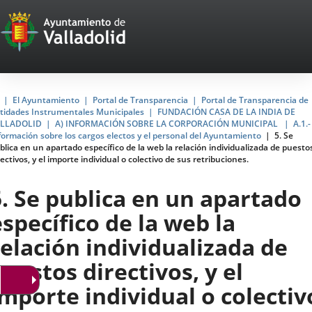
Portal
Saltar al contenido
Web
del
Ayuntamiento
Inicio
El Ayuntamiento
Portal de Transparencia
Portal de Transparencia de
tidades Instrumentales Municipales
FUNDACIÓN CASA DE LA INDIA DE
de
LLADOLID
A) INFORMACIÓN SOBRE LA CORPORACIÓN MUNICIPAL
A.1.-
formación sobre los cargos electos y el personal del Ayuntamiento
5. Se
Valladolid
blica en un apartado específico de la web la relación individualizada de puesto
rectivos, y el importe individual o colectivo de sus retribuciones.
5. Se publica en un apartado
específico de la web la
relación individualizada de
puestos directivos, y el
importe individual o colectiv