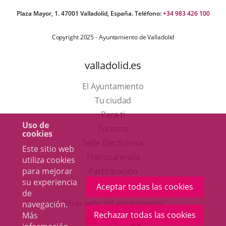
Plaza Mayor, 1. 47001 Valladolid, España. Teléfono:
+34 983 426 100
Copyright 2025 - Ayuntamiento de Valladolid
valladolid.es
El Ayuntamiento
Tu ciudad
Para ti
Uso de
Este
Turismo
cookies
enlace
Enlace
Sede Electrónica
Este sitio web
se
a
Transparencia
utiliza cookies
abrirá
una
para mejorar
Participación
su experiencia
en
aplicación
Aceptar todas las cookies
de
una
externa.
Otras webs del ayuntamiento
navegación.
ventana
Rechazar todas las cookies
Más
aderSocial
ENLACE
ENLACE
ENLACE