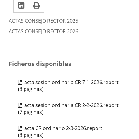
LinkedIn
Enlace
Imprimir
una
una
a
aplicación
aplicación
Descripción
ACTAS CONSEJO RECTOR 2025
una
externa.
externa.
ACTAS CONSEJO RECTOR 2026
aplicación
externa.
Ficheros disponibles
acta sesion ordinaria CR 7-1-2026.report
(8 páginas)
acta sesion ordinaria CR 2-2-2026.report
(7 páginas)
acta CR ordinario 2-3-2026.report
(8 páginas)