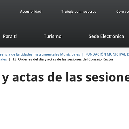
Accesibilidad
Trabaja con nosotros
Contac
Este
En
Para ti
Turismo
Sede Electrónica
enlace
a
se
u
arencia de Entidades Instrumentales Municipales
abrirá
FUNDACIÓN MUNICIPAL D
ap
pales
13. Ordenes del día y actas de las sesiones del Consejo Rector.
en
ex
una
 y actas de las sesion
ventana
nueva.