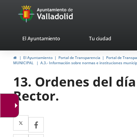
Portal
Saltar al contenido
avaTop
Web
del
Ayuntamiento
valladolid.es
El Ayuntamiento
Tu ciudad
de
Inicio
El Ayuntamiento
Portal de Transparencia
Portal de Transp
Valladolid
MUNICIPAL
A.3.- Información sobre normas e instituciones munici
13. Ordenes del día
Rector.
Twitter
Enlace
Facebook
Enlace
a
a