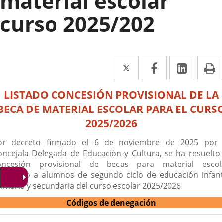
material escolar
curso 2025/202
Twitter
Enlace
Facebook
Enlace
Linke
Enlace
I
a
a
a
escripción
LISTADO CONCESIÓN PROVISIONAL DE LA
una
una
una
BECA DE MATERIAL ESCOLAR PARA EL CURS
aplicación
aplicación
aplica
2025/2026
externa.
externa.
extern
or decreto firmado el 6 de noviembre de 2025 por 
oncejala Delegada de Educación y Cultura, se ha resuelto 
oncesión provisional de becas para material escol
estinado a alumnos de segundo ciclo de educación infanti
rimaria y secundaria del curso escolar 2025/2026
Códigos de denegación