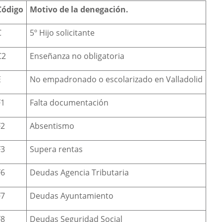
Código
Motivo de la denegación.
C
5º Hijo solicitante
C2
Enseñanza no obligatoria
E
No empadronado o escolarizado en Valladolid
F1
Falta documentación
F2
Absentismo
F3
Supera rentas
F6
Deudas Agencia Tributaria
F7
Deudas Ayuntamiento
F8
Deudas Seguridad Social