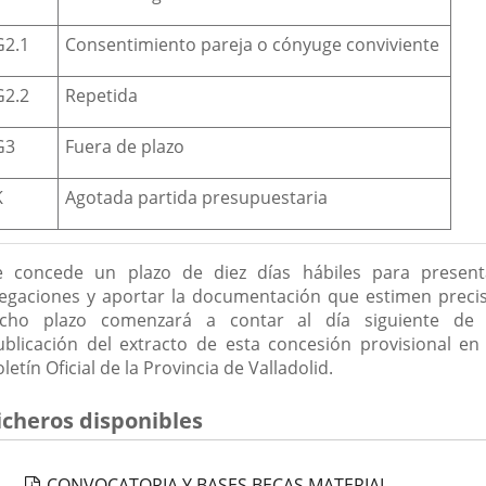
G2.1
Consentimiento pareja o cónyuge conviviente
G2.2
Repetida
G3
Fuera de plazo
K
Agotada partida presupuestaria
e concede un plazo de diez días hábiles para present
legaciones y aportar la documentación que estimen precis
icho plazo comenzará a contar al día siguiente de 
ublicación del extracto de esta concesión provisional en 
letín Oficial de la Provincia de Valladolid.
icheros disponibles
CONVOCATORIA Y BASES BECAS MATERIAL