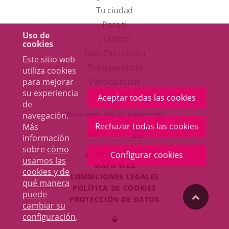
Tu ciudad
Para ti
Uso de
Este
Turismo
cookies
enlace
Enlace
Sede Electrónica
Este sitio web
se
a
Transparencia
utiliza cookies
abrirá
una
para mejorar
Participación
su experiencia
en
aplicación
Aceptar todas las cookies
de
una
externa.
Otras webs del ayuntamiento
navegación.
ventana
Rechazar todas las cookies
Más
aderSocial
ENLACE
ENLACE
ENLACE
información
nueva.
A
A
A
sobre
cómo
ACCESIBILIDAD
Configurar cookies
UNA
UNA
UNA
usamos las
MAPA WEB
APLICACIÓN
APLICACIÓN
APLICACIÓN
cookies y de
r
CONDICIONES LEGALES
EXTERNA.
EXTERNA.
EXTERNA.
qué manera
POLÍTICA DE COOKIES
puede
"Volver
PROTECCIÓN DE DATOS
cambiar su
Toggl
configuración
.
Iniciar
navig
arriba"
sesión