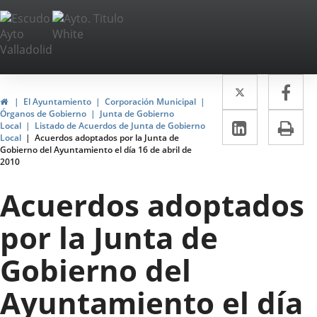
Portal
Saltar al contenido
Web
del
Twitter
Enlace
Fa
Enl
Ayuntamiento
Inicio
El Ayuntamiento
Corporación Municipal
a
a
Órganos de Gobierno
Junta de Gobierno
de
LinkedIn
Enlace
Im
Local
Listado de Acuerdos de Junta de Gobierno
una
un
Local
Acuerdos adoptados por la Junta de
a
Valladolid
Gobierno del Ayuntamiento el día 16 de abril de
aplicació
apl
2010
una
externa.
ext
aplicaci
Acuerdos adoptados
externa.
por la Junta de
Gobierno del
Ayuntamiento el día