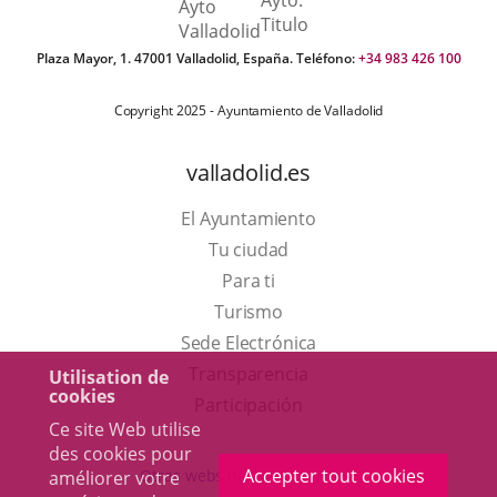
Plaza Mayor, 1. 47001 Valladolid, España. Teléfono:
+34 983 426 100
Copyright 2025 - Ayuntamiento de Valladolid
valladolid.es
El Ayuntamiento
Tu ciudad
Para ti
Este
Turismo
enlace
Enlace
Sede Electrónica
se
a
Transparencia
Utilisation de
cookies
abrirá
una
Participación
Ce site Web utilise
en
aplicación
des cookies pour
una
externa.
Accepter tout cookies
Otras webs del ayuntamiento
améliorer votre