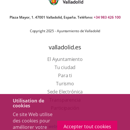
Plaza Mayor, 1. 47001 Valladolid, España. Teléfono:
+34 983 426 100
Copyright 2025 - Ayuntamiento de Valladolid
valladolid.es
El Ayuntamiento
Tu ciudad
Para ti
Este
Turismo
enlace
Enlace
Sede Electrónica
se
a
Transparencia
Utilisation de
cookies
abrirá
una
Participación
Ce site Web utilise
en
aplicación
des cookies pour
una
externa.
Accepter tout cookies
Otras webs del ayuntamiento
améliorer votre