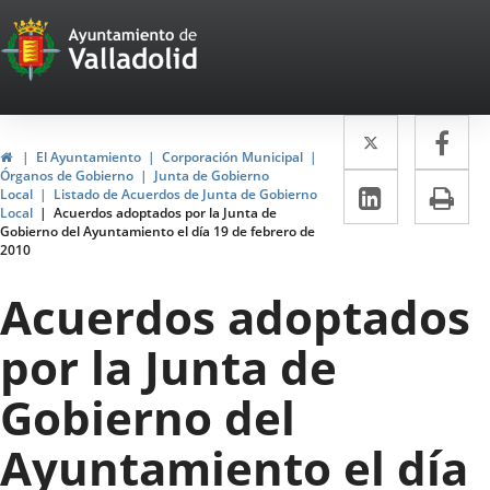
Portal
Saltar al contenido
Web
del
Twitter
Enlace
Fa
Enl
Ayuntamiento
Inicio
El Ayuntamiento
Corporación Municipal
a
a
Órganos de Gobierno
Junta de Gobierno
de
LinkedIn
Enlace
Im
Local
Listado de Acuerdos de Junta de Gobierno
una
un
Local
Acuerdos adoptados por la Junta de
a
Valladolid
Gobierno del Ayuntamiento el día 19 de febrero de
aplicació
apl
2010
una
externa.
ext
aplicaci
Acuerdos adoptados
externa.
por la Junta de
Gobierno del
Ayuntamiento el día