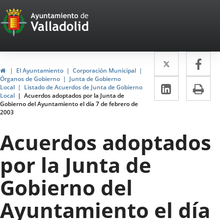
Portal
Saltar al contenido
Web
del
Twitter
Enlace
Fa
Enl
Ayuntamiento
Inicio
El Ayuntamiento
Corporación Municipal
a
a
Órganos de Gobierno
Junta de Gobierno
de
LinkedIn
Enlace
Im
Local
Listado de Acuerdos de Junta de Gobierno
una
un
Local
Acuerdos adoptados por la Junta de
a
Valladolid
Gobierno del Ayuntamiento el día 7 de febrero de
aplicació
apl
2003
una
externa.
ext
aplicaci
Acuerdos adoptados
externa.
por la Junta de
Gobierno del
Ayuntamiento el día