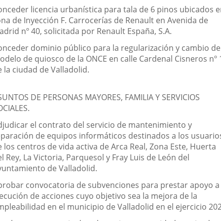
onceder licencia urbanística para tala de 6 pinos ubicados 
ona de Inyección F. Carrocerías de Renault en Avenida de
drid nº 40, solicitada por Renault España, S.A.
onceder dominio público para la regularización y cambio de
odelo de quiosco de la ONCE en calle Cardenal Cisneros nº 
 la ciudad de Valladolid.
SUNTOS DE PERSONAS MAYORES, FAMILIA Y SERVICIOS
OCIALES.
djudicar el contrato del servicio de mantenimiento y
eparación de equipos informáticos destinados a los usuario
 los centros de vida activa de Arca Real, Zona Este, Huerta
l Rey, La Victoria, Parquesol y Fray Luis de León del
yuntamiento de Valladolid.
probar convocatoria de subvenciones para prestar apoyo a 
jecución de acciones cuyo objetivo sea la mejora de la
pleabilidad en el municipio de Valladolid en el ejercicio 20