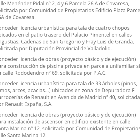
lle Menéndez Pidal nº 2, 4 y 6 Parcela 26 A de Covaresa,
olicitada por Comunidad de Propietarios Edificio Plaza Parce
6A de Covaresa.
onceder licencia urbanística para tala de cuatro chopos
icados en el patio trasero del Palacio Pimentel en calles
ngustias, Cadenas de San Gregorio y Fray Luis de Granda,
licitada por Diputación Provincial de Valladolid.
onceder licencia de obras (proyecto básico y de ejecución)
ra construcción de piscina privada en parcela unifamiliar s
 calle Rododendro nº 69, solicitada por P.A.C.
nceder licencia urbanística para tala de 33 árboles (pinos,
lmos, arces, acacias…) ubicados en zona de Depuradora F.
arrocerías de Renault en Avenida de Madrid nº 40, solicitada
or Renault España, S.A.
onceder licencia de obras (proyecto básico y de ejecución)
ra instalación de ascensor en edificio existente en calle
anta Marina nº 12, solicitada por Comunidad de Propietario
lle Santa Marina 12.