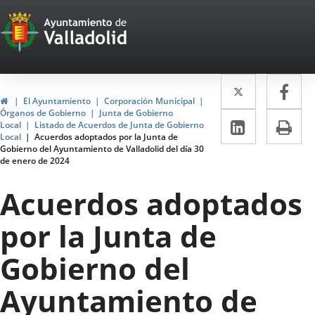
Portal
Saltar al contenido
Web
del
Twitter
Enlace
Fa
Enl
Ayuntamiento
Inicio
El Ayuntamiento
Corporación Municipal
a
a
Órganos de Gobierno
Junta de Gobierno
de
LinkedIn
Enlace
Im
Local
Listado de Acuerdos de Junta de Gobierno
una
un
Local
Acuerdos adoptados por la Junta de
a
Valladolid
Gobierno del Ayuntamiento de Valladolid del día 30
aplicació
apl
de enero de 2024
una
externa.
ext
aplicaci
Acuerdos adoptados
externa.
por la Junta de
Gobierno del
Ayuntamiento de