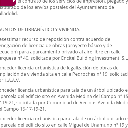
judicar el contrato de los servicios de impresión, plegado y
nsobrado de los envíos postales del Ayuntamiento de
lladolid.
SUNTOS DE URBANÍSTICO Y VIVIENDA.
esestimar recurso de reposición contra acuerdo de
enegación de licencia de obras (proyecto básico y de
ecución) para aparcamiento privado al aire libre en calle
rquesa nº 40, solicitada por Encitel Building Investment, S.L
onceder licencia urbanística de legalización de obras de
pliación de vivienda sita en calle Pedroches nº 19, solicita
r L.A.A.V.
onceder licencia urbanística para tala de un árbol ubicado 
 parcela del edificio sito en Avenida Medina del Campo nº 15
7-19-21, solicitada por Comunidad de Vecinos Avenida Medi
el Campo 15-17-19-21.
onceder licencia urbanística para tala de un árbol ubicado 
 parcela del edificio sito en calle Miguel de Unamuno nº 19 y