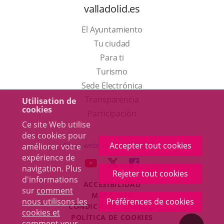
valladolid.es
El Ayuntamiento
Tu ciudad
Para ti
Este
Turismo
enlace
Enlace
Sede Electrónica
se
a
Transparencia
Utilisation de
cookies
abrirá
una
Participación
Ce site Web utilise
en
aplicación
des cookies pour
una
externa.
Accepter tout cookies
Otras webs del ayuntamiento
améliorer votre
ventana
expérience de
aderSocial
ENLACE
ENLACE
ENLACE
navigation. Plus
nueva.
Rejeter tout cookies
A
A
A
d'informations
ACCESIBILIDAD
UNA
UNA
UNA
sur
comment
MAPA WEB
APLICACIÓN
APLICACIÓN
APLICACIÓN
nous utilisons les
Préférences de cookies
r
CONDICIONES LEGALES
EXTERNA.
EXTERNA.
EXTERNA.
cookies et
POLÍTICA DE COOKIES
comment vous