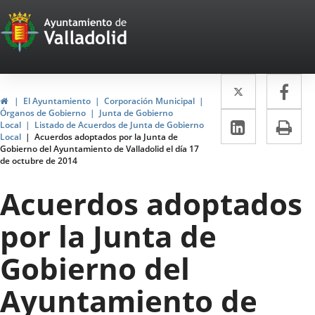
Portal
Saltar al contenido
Web
del
Twitter
Enlace
Fa
Enl
Ayuntamiento
Inicio
El Ayuntamiento
Corporación Municipal
a
a
Órganos de Gobierno
Junta de Gobierno
de
LinkedIn
Enlace
Im
Local
Listado de Acuerdos de Junta de Gobierno
una
un
Local
Acuerdos adoptados por la Junta de
a
Valladolid
Gobierno del Ayuntamiento de Valladolid el día 17
aplicació
apl
de octubre de 2014
una
externa.
ext
aplicaci
Acuerdos adoptados
externa.
por la Junta de
Gobierno del
Ayuntamiento de