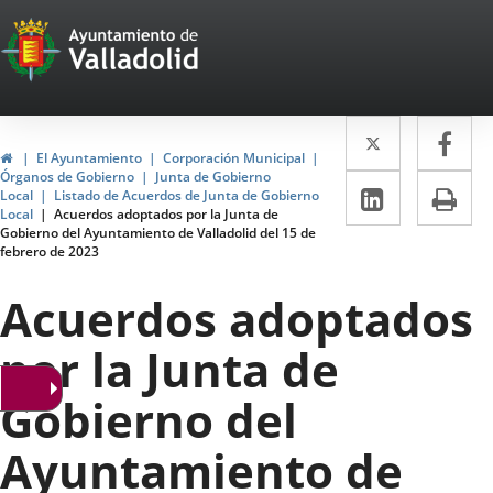
Portal
Saltar al contenido
Web
del
Twitter
Enlace
Fa
Enl
Ayuntamiento
Inicio
El Ayuntamiento
Corporación Municipal
a
a
Órganos de Gobierno
Junta de Gobierno
de
LinkedIn
Enlace
Im
Local
Listado de Acuerdos de Junta de Gobierno
una
un
Local
Acuerdos adoptados por la Junta de
a
Valladolid
Gobierno del Ayuntamiento de Valladolid del 15 de
aplicació
apl
febrero de 2023
una
externa.
ext
aplicaci
Acuerdos adoptados
externa.
por la Junta de
Gobierno del
Ayuntamiento de