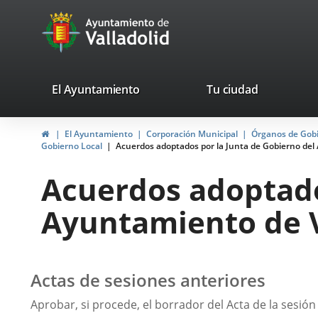
Portal
Saltar al contenido
avaTop
Web
del
Ayuntamiento
valladolid.es
El Ayuntamiento
Tu ciudad
de
Inicio
El Ayuntamiento
Corporación Municipal
Órganos de Gob
Valladolid
Gobierno Local
Acuerdos adoptados por la Junta de Gobierno del 
Acuerdos adoptado
Ayuntamiento de Va
Actas de sesiones anteriores
Aprobar, si procede, el borrador del Acta de la sesión