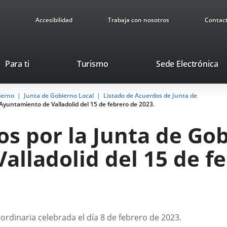
Accesibilidad
Trabaja con nosotros
Contac
Este
En
Para ti
Turismo
Sede Electrónica
enlace
a
se
u
ierno
Junta de Gobierno Local
Listado de Acuerdos de Junta de
abrirá
ap
Ayuntamiento de Valladolid del 15 de febrero de 2023.
en
ex
una
s por la Junta de Gob
ventana
nueva.
lladolid del 15 de fe
 ordinaria celebrada el día 8 de febrero de 2023.