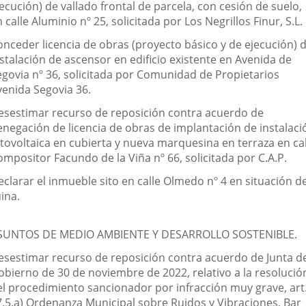
ecución) de vallado frontal de parcela, con cesión de suelo,
 calle Aluminio nº 25, solicitada por Los Negrillos Finur, S.L.
onceder licencia de obras (proyecto básico y de ejecución) 
stalación de ascensor en edificio existente en Avenida de
egovia nº 36, solicitada por Comunidad de Propietarios
venida Segovia 36.
esestimar recurso de reposición contra acuerdo de
enegación de licencia de obras de implantación de instalaci
otovoltaica en cubierta y nueva marquesina en terraza en cal
mpositor Facundo de la Viña nº 66, solicitada por C.A.P.
eclarar el inmueble sito en calle Olmedo nº 4 en situación d
ina.
SUNTOS DE MEDIO AMBIENTE Y DESARROLLO SOSTENIBLE.
esestimar recurso de reposición contra acuerdo de Junta d
obierno de 30 de noviembre de 2022, relativo a la resolució
el procedimiento sancionador por infracción muy grave, art
7.5.a) Ordenanza Municipal sobre Ruidos y Vibraciones, Bar