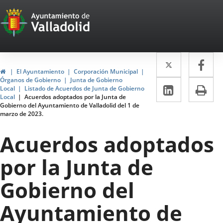
Portal
Saltar al contenido
Web
del
Twitter
Enlace
Fa
Enl
Ayuntamiento
Inicio
El Ayuntamiento
Corporación Municipal
a
a
Órganos de Gobierno
Junta de Gobierno
de
LinkedIn
Enlace
Im
Local
Listado de Acuerdos de Junta de Gobierno
una
un
Local
Acuerdos adoptados por la Junta de
a
Valladolid
Gobierno del Ayuntamiento de Valladolid del 1 de
aplicació
apl
marzo de 2023.
una
externa.
ext
aplicaci
Acuerdos adoptados
externa.
por la Junta de
Gobierno del
Ayuntamiento de