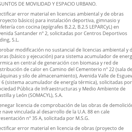
SUNTOS DE MOVILIDAD Y ESPACIO URBANO.
ctificar error material en licencias ambiental y de obras
proyecto básico) para instalación deportiva, gimnasio y
fetería con cocina (epígrafes B.2.2, B.2.5 LEPARCyL) en
venida Santander nº 2, solicitadas por Centros Deportivos
ding, S.L.
probar modificación no sustancial de licencias ambiental y 
bras (básico y ejecución) para sistema acumulador de energ
érmica en central de generación con biomasa y red de
istribución de calor en Camino del Cementerio nº 22 (sala d
áquinas y silo de almacenamiento), Avenida Valle de Esgue
º 6 (sistema acumulador de energía térmica), solicitadas por
ociedad Pública de Infraestructuras y Medio Ambiente de
stilla y León (SOMACYL), S.A.
enegar licencia de comprobación de las obras de demolició
 nave vinculada al desarrollo de la U.A. 88 en cale
esentación nº 35 A, solicitada por M.S.G.
ctificar error material en licencia de obras (proyecto de