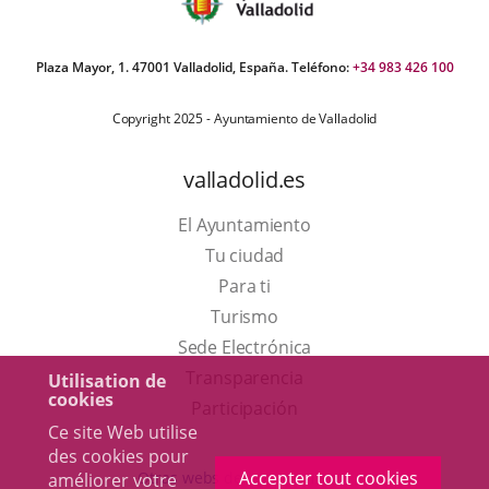
Plaza Mayor, 1. 47001 Valladolid, España. Teléfono:
+34 983 426 100
Copyright 2025 - Ayuntamiento de Valladolid
valladolid.es
El Ayuntamiento
Tu ciudad
Para ti
Este
Turismo
enlace
Enlace
Sede Electrónica
se
a
Transparencia
Utilisation de
cookies
abrirá
una
Participación
Ce site Web utilise
en
aplicación
des cookies pour
una
externa.
Accepter tout cookies
Otras webs del ayuntamiento
améliorer votre