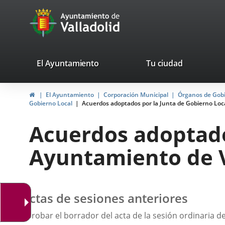
Portal
Saltar al contenido
avaTop
Web
del
Ayuntamiento
valladolid.es
El Ayuntamiento
Tu ciudad
de
Inicio
El Ayuntamiento
Corporación Municipal
Órganos de Gob
Valladolid
Gobierno Local
Acuerdos adoptados por la Junta de Gobierno Loc
Acuerdos adoptado
Ayuntamiento de V
Actas de sesiones anteriores
Aprobar el borrador del acta de la sesión ordinaria d