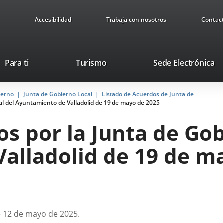
Accesibilidad
Trabaja con nosotros
Contac
Este
En
Para ti
Turismo
Sede Electrónica
enlace
a
se
u
ierno
Junta de Gobierno Local
Listado de Acuerdos de Junta de
abrirá
ap
al del Ayuntamiento de Valladolid de 19 de mayo de 2025
en
ex
una
s por la Junta de Gob
ventana
nueva.
alladolid de 19 de m
e 12 de mayo de 2025.