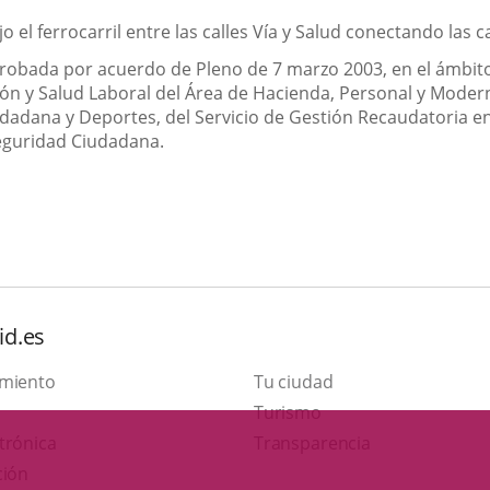
el ferrocarril entre las calles Vía y Salud conectando las ca
probada por acuerdo de Pleno de 7 marzo 2003, en el ámbito
 y Salud Laboral del Área de Hacienda, Personal y Moderni
udadana y Deportes, del Servicio de Gestión Recaudatoria e
Seguridad Ciudadana.
id.es
amiento
Tu ciudad
Este
Turismo
Enlace
enlace
trónica
Transparencia
a
se
ción