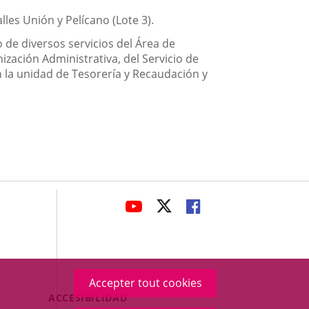
lles Unión y Pelícano (Lote 3).
 de diversos servicios del Área de
zación Administrativa, del Servicio de
n la unidad de Tesorería y Recaudación y
avaHeaderSocial
ENLACE
ENLACE
ENLACE
A
A
A
UNA
UNA
UNA
APLICACIÓN
APLICACIÓN
APLICACIÓN
EXTERNA.
EXTERNA.
EXTERNA.
Accepter tout cookies
Menú
ACCESIBILIDAD