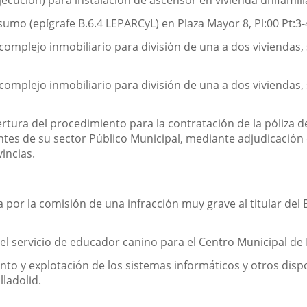
ecución) para instalación de ascensor en vivienda unifamilia
mo (epígrafe B.6.4 LEPARCyL) en Plaza Mayor 8, Pl:00 Pt:3-
mplejo inmobiliario para división de una a dos viviendas, s
mplejo inmobiliario para división de una a dos viviendas, s
tura del procedimiento para la contratación de la póliza de
ntes de su sector Público Municipal, mediante adjudicación
incias.
por la comisión de una infracción muy grave al titular del B
el servicio de educador canino para el Centro Municipal de
to y explotación de los sistemas informáticos y otros dispo
ladolid.