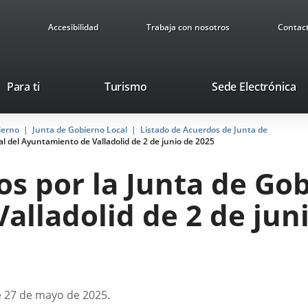
Accesibilidad
Trabaja con nosotros
Contac
Este
En
Para ti
Turismo
Sede Electrónica
enlace
a
se
u
ierno
Junta de Gobierno Local
Listado de Acuerdos de Junta de
abrirá
ap
l del Ayuntamiento de Valladolid de 2 de junio de 2025
en
ex
una
s por la Junta de Gob
ventana
nueva.
lladolid de 2 de jun
e 27 de mayo de 2025.