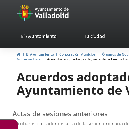
Portal
Saltar al contenido
avaTop
Web
del
Ayuntamiento
valladolid.es
El Ayuntamiento
Tu ciudad
de
Inicio
El Ayuntamiento
Corporación Municipal
Órganos de Gob
Valladolid
Gobierno Local
Acuerdos adoptados por la Junta de Gobierno Loca
Acuerdos adoptado
Ayuntamiento de Va
Actas de sesiones anteriores
Aprobar el borrador del acta de la sesión ordinaria d