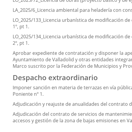
LO_2025/72_Licencia de obras (proyecto básico y de ej
LA_2025/6_Licencia ambiental para heladería con consu
LO_2025/133_Licencia urbanística de modificación de co
1º, pt 1.
LO_2025/134_Licencia urbanística de modificación de co
2º, pt 1.
Aprobar expediente de contratación y disponer la aper
Ayuntamiento de Valladolid y otras entidades integra
Marco suscrito por la Federación de Municipios y Prov
Despacho extraordinario
Imponer sanción en materia de terrazas en vía pública 
Poniente nº 1.
Adjudicación y reajuste de anualidades del contrato d
Adjudicación del contrato de servicios de mantenimien
accesos y gestión de la zona de bajas emisiones en Val