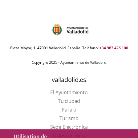
Plaza Mayor, 1. 47001 Valladolid, España. Teléfono:
+34 983 426 100
Copyright 2025 - Ayuntamiento de Valladolid
valladolid.es
El Ayuntamiento
Tu ciudad
Para ti
Este
Turismo
enlace
Enlace
Sede Electrónica
se
a
Transparencia
Utilisation de