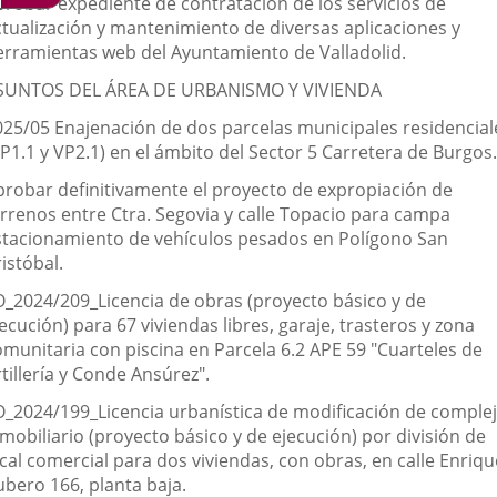
probar expediente de contratación de los servicios de
ctualización y mantenimiento de diversas aplicaciones y
erramientas web del Ayuntamiento de Valladolid.
SUNTOS DEL ÁREA DE URBANISMO Y VIVIENDA
025/05 Enajenación de dos parcelas municipales residencial
P1.1 y VP2.1) en el ámbito del Sector 5 Carretera de Burgos.
probar definitivamente el proyecto de expropiación de
errenos entre Ctra. Segovia y calle Topacio para campa
stacionamiento de vehículos pesados en Polígono San
istóbal.
O_2024/209_Licencia de obras (proyecto básico y de
ecución) para 67 viviendas libres, garaje, trasteros y zona
omunitaria con piscina en Parcela 6.2 APE 59 "Cuarteles de
tillería y Conde Ansúrez".
O_2024/199_Licencia urbanística de modificación de comple
mobiliario (proyecto básico y de ejecución) por división de
cal comercial para dos viviendas, con obras, en calle Enriqu
ubero 166, planta baja.