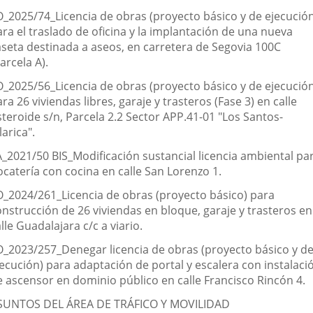
O_2025/74_Licencia de obras (proyecto básico y de ejecució
ra el traslado de oficina y la implantación de una nueva
aseta destinada a aseos, en carretera de Segovia 100C
arcela A).
O_2025/56_Licencia de obras (proyecto básico y de ejecució
ra 26 viviendas libres, garaje y trasteros (Fase 3) en calle
teroide s/n, Parcela 2.2 Sector APP.41-01 "Los Santos-
larica".
A_2021/50 BIS_Modificación sustancial licencia ambiental pa
ocatería con cocina en calle San Lorenzo 1.
O_2024/261_Licencia de obras (proyecto básico) para
onstrucción de 26 viviendas en bloque, garaje y trasteros en
lle Guadalajara c/c a viario.
O_2023/257_Denegar licencia de obras (proyecto básico y d
jecución) para adaptación de portal y escalera con instalaci
e ascensor en dominio público en calle Francisco Rincón 4.
SUNTOS DEL ÁREA DE TRÁFICO Y MOVILIDAD