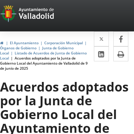
Portal
Saltar al contenido
Web
del
Twitter
Enlace
Fa
Enl
Ayuntamiento
Inicio
El Ayuntamiento
Corporación Municipal
a
a
Órganos de Gobierno
Junta de Gobierno
de
LinkedIn
Enlace
Im
Local
Listado de Acuerdos de Junta de Gobierno
una
un
Local
Acuerdos adoptados por la Junta de
a
Valladolid
Gobierno Local del Ayuntamiento de Valladolid de 9
aplicació
apl
de junio de 2025
una
externa.
ext
aplicaci
Acuerdos adoptados
externa.
por la Junta de
Gobierno Local del
Ayuntamiento de