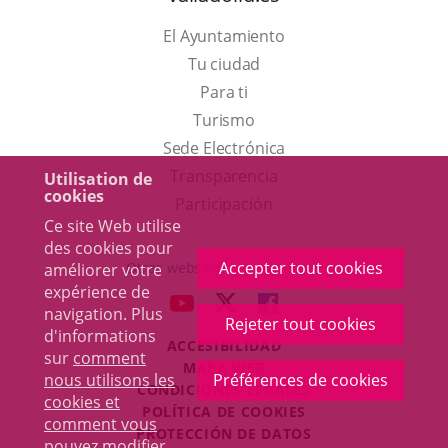
El Ayuntamiento
Tu ciudad
Para ti
Este
Turismo
enlace
Enlace
Sede Electrónica
se
a
Transparencia
Utilisation de
cookies
abrirá
una
Participación
Ce site Web utilise
en
aplicación
des cookies pour
una
externa.
Accepter tout cookies
Otras webs del ayuntamiento
améliorer votre
ventana
expérience de
aderSocial
ENLACE
ENLACE
ENLACE
navigation. Plus
nueva.
Rejeter tout cookies
A
A
A
d'informations
ACCESIBILIDAD
UNA
UNA
UNA
sur
comment
MAPA WEB
APLICACIÓN
APLICACIÓN
APLICACIÓN
nous utilisons les
Préférences de cookies
r
CONDICIONES LEGALES
EXTERNA.
EXTERNA.
EXTERNA.
cookies et
POLÍTICA DE COOKIES
comment vous
PROTECCIÓN DE DATOS
pouvez modifier