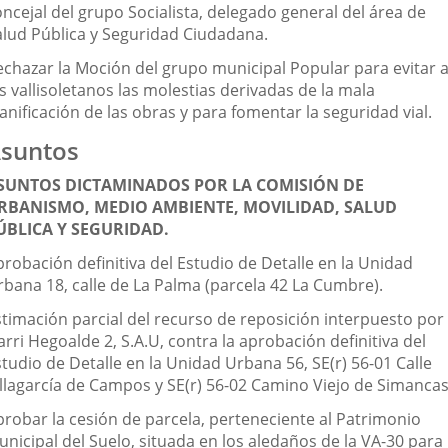
ncejal del grupo Socialista, delegado general del área de
alud Pública y Seguridad Ciudadana.
echazar la Moción del grupo municipal Popular para evitar 
s vallisoletanos las molestias derivadas de la mala
anificación de las obras y para fomentar la seguridad vial.
suntos
SUNTOS DICTAMINADOS POR LA COMISIÓN DE
RBANISMO, MEDIO AMBIENTE, MOVILIDAD, SALUD
ÚBLICA Y SEGURIDAD.
probación definitiva del Estudio de Detalle en la Unidad
rbana 18, calle de La Palma (parcela 42 La Cumbre).
stimación parcial del recurso de reposición interpuesto por
rri Hegoalde 2, S.A.U, contra la aprobación definitiva del
tudio de Detalle en la Unidad Urbana 56, SE(r) 56-01 Calle
illagarcía de Campos y SE(r) 56-02 Camino Viejo de Simancas
probar la cesión de parcela, perteneciente al Patrimonio
nicipal del Suelo, situada en los aledaños de la VA-30 para 