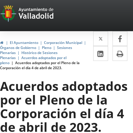
Portal
Saltar al contenido
Web
del
Twitter
Enlace
Fa
Enl
Ayuntamiento
Inicio
El Ayuntamiento
Corporación Municipal
a
a
Órganos de Gobierno
Pleno
Sesiones
de
LinkedIn
Enlace
Im
Plenarias
Histórico de Sesiones
una
un
Plenarias
Acuerdos adoptados por el
a
Valladolid
pleno
Acuerdos adoptados por el Pleno de la
aplicació
apl
Corporación el día 4 de abril de 2023.
una
externa.
ext
aplicaci
Acuerdos adoptados
externa.
por el Pleno de la
Corporación el día 4
de abril de 2023.